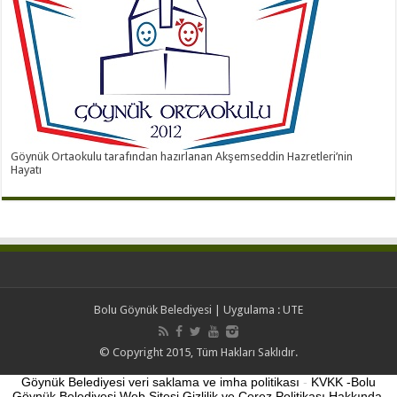
Göynük Ortaokulu tarafından hazırlanan Akşemseddin Hazretleri’nin
Hayatı
Bolu Göynük Belediyesi
| Uygulama :
UTE
© Copyright 2015, Tüm Hakları Saklıdır.
Göynük Belediyesi veri saklama ve imha politikası
-
KVKK -Bolu
Göynük Belediyesi Web Sitesi Gizlilik ve Çerez Politikası Hakkında.