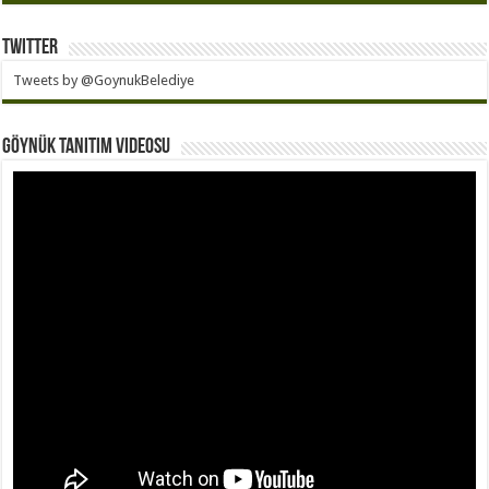
Twitter
Tweets by @GoynukBelediye
Göynük Tanıtım Videosu