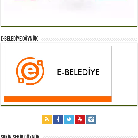
E-BELEDİYE GÖYNÜK
Sakİn Şehİr GÖYNÜK