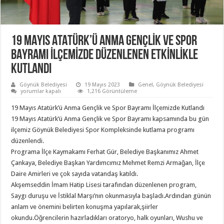
19 MAYIS ATATÜRK’Ü ANMA GENÇLİK VE SPOR
BAYRAMI İLÇEMİZDE DÜZENLENEN ETKİNLİKLE
KUTLANDI
Göynük Belediyesi
19 Mayıs 2023
Genel
,
Göynük Belediyesi
19
yorumlar kapalı
1,216 Görüntüleme
MAYIS
ATATÜRK’Ü
19 Mayıs Atatürk’ü Anma Gençlik ve Spor Bayramı İlçemizde
Kutlandı
ANMA
GENÇLİK
19 Mayıs Atatürk’ü Anma Gençlik ve Spor Bayramı kapsamında bu gün
VE
ilçemiz Göynük Belediyesi Spor Kompleksinde kutlama programı
SPOR
BAYRAMI
düzenlendi.
İLÇEMİZDE
DÜZENLENEN
Programa İlçe Kaymakamı Ferhat Gür, Belediye Başkanımız Ahmet
ETKİNLİKLE
Çankaya, Belediye Başkan Yardımcımız Mehmet Remzi Armağan, İlçe
KUTLANDI
için
Daire Amirleri ve çok sayıda vatandaş katıldı.
Akşemseddin İmam Hatip Lisesi tarafından düzenlenen program,
Saygı duruşu ve İstiklal Marşı’nın okunmasıyla başladı.Ardından günün
anlam ve önemini belirten konuşma yapılarak,şiirler
okundu.Öğrencilerin hazırladıkları oratoryo, halk oyunları, Wushu ve