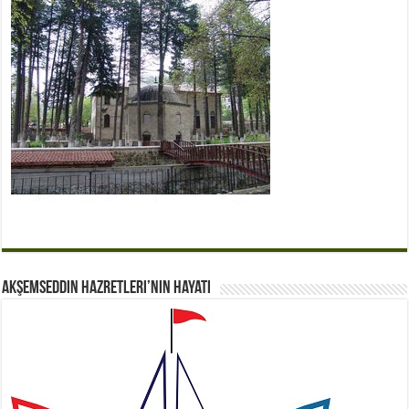
Akşemseddin Hazretleri’nin Hayatı