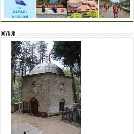
Göynük