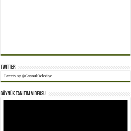
Twitter
Tweets by @GoynukBelediye
Göynük Tanıtım Videosu