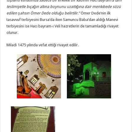
toplantı esnasında sadece bir erkekle bir kadının Hacı Bayram’a tam
teslimiyetle bıçağın altına boynunu uzattığına dair menkıbede sözü
edilen şahsın Ömer Dede olduğu belirtilir.”
Ömer Dede’nin ilk
tasavvuf terbiyesini Bursa’da iken Samuncu Baba’dan aldığı Manevi
terbiyesini ise Hacı bayram-ı Veli hazretlerin de tamamladığı rivayet
olunur.
Miladi 1475 yılında vefat ettiği rivayet edilir.