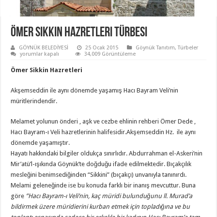
Ömer Sikkin Hazretleri Türbesi
GÖYNÜK BELEDİYESİ
25 Ocak 2015
Göynük Tanıtım
,
Türbeler
Ömer
yorumlar kapalı
34,009 Görüntüleme
Sikkin
Hazretleri
Ömer Sikkin Hazretleri
Türbesi
için
Akşemseddin ile aynı dönemde yaşamış Hacı Bayram Veli’nin
müritlerindendir.
Melamet yolunun önderi , aşk ve cezbe ehlinin rehberi Ömer Dede ,
Hacı Bayram-ı Veli hazretlerinin halifesidir.Akşemseddin Hz. ile aynı
dönemde yaşamıştır.
Hayatı hakkındaki bilgiler oldukça sınır­lıdır. Abdurrahman el-Askeri’nin
Mir’atü’l-ışıkında Göynük’te doğduğu ifade edilmektedir. Bıçakçılık
mesleğini benimsediğinden “Sikkini” (bıçakçı) unvanıyla tanın­ırdı.
Melami geleneğinde ise bu konuda farklı bir inanış mevcuttur. Buna
göre
”Hacı Bayram-ı Veli’nin, kaç müridi bulunduğunu ll. Murad’a
bildirmek üzere müridierini kurban etmek için topladığına ve bu