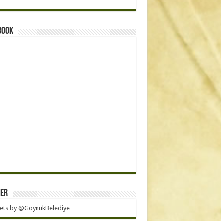
book
ter
ets by @GoynukBelediye