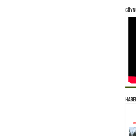
Göynü
Habe