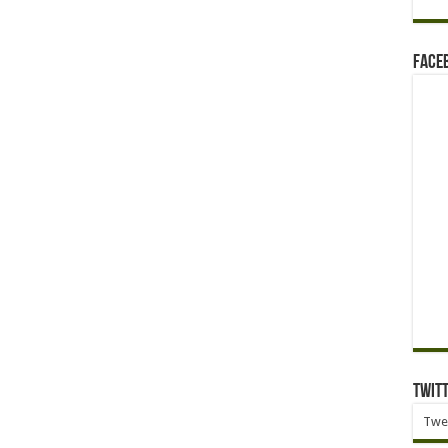
Face
Twit
Twe