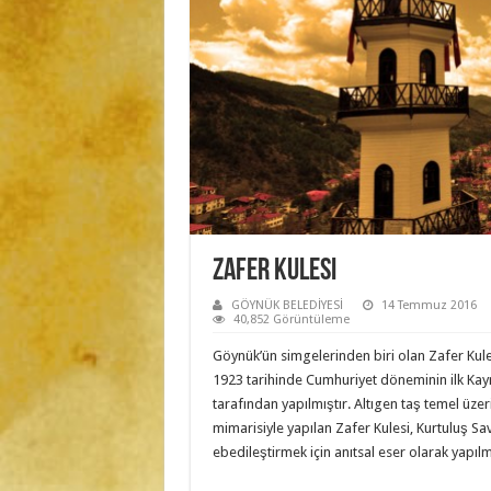
Zafer Kulesi
GÖYNÜK BELEDİYESİ
14 Temmuz 2016
40,852 Görüntüleme
Göynük’ün simgelerinden biri olan Zafer Kule
1923 tarihinde Cumhuriyet döneminin ilk Ka
tarafından yapılmıştır. Altıgen taş temel üzeri
mimarisiyle yapılan Zafer Kulesi, Kurtuluş Sav
ebedileştirmek için anıtsal eser olarak yapılmı