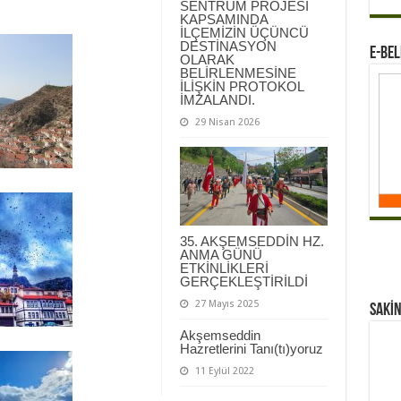
SENTRUM PROJESİ
KAPSAMINDA
İLÇEMİZİN ÜÇÜNCÜ
DESTİNASYON
E-BEL
OLARAK
BELİRLENMESİNE
İLİŞKİN PROTOKOL
İMZALANDI.
29 Nisan 2026
35. AKŞEMSEDDİN HZ.
ANMA GÜNÜ
ETKİNLİKLERİ
GERÇEKLEŞTİRİLDİ
27 Mayıs 2025
Sakİn
Akşemseddin
Hazretlerini Tanı(tı)yoruz
11 Eylül 2022