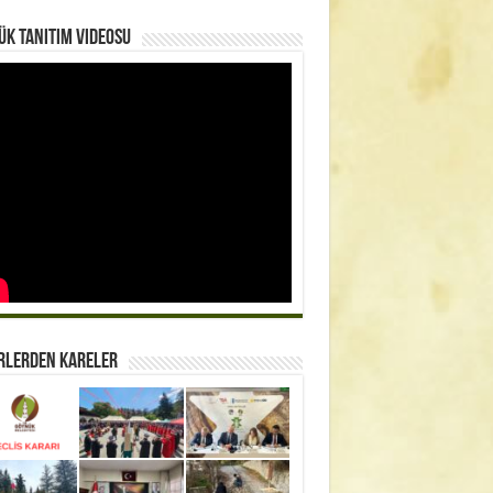
k Tanıtım Videosu
rlerden Kareler