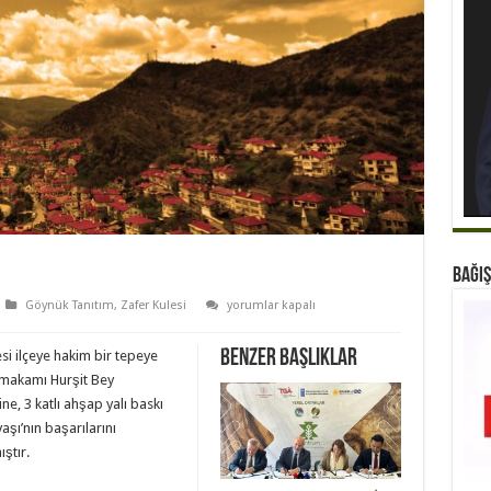
BAĞIŞ
Zafer
Göynük Tanıtım
,
Zafer Kulesi
yorumlar kapalı
Kulesi
için
Benzer Başlıklar
si ilçeye hakim bir tepeye
ymakamı Hurşit Bey
ne, 3 katlı ahşap yalı baskı
aşı’nın başarılarını
ştır.