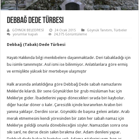
Debbağ Dede Türbesi
GÖYNÜK BELEDİYESİ
24 Ocak 2015
Göynük Tanıtım
,
Türbeler
Debbağ
yorumlar kapalı
24,375 Görüntüleme
Dede
Türbesi
Debbağ (Tabak) Dede Türbesi
için
Hayatı Hakkında bilgi menkıbelere dayanmaktadır. Deri tabakladığı için
bu isimle tanınmıştır. Asıl ismi ise bilinmiyor. Anlatılanlara göre ermiş
ve ermişlikte yüksek bir mertebeye ulaşmıştır
Halk arasında anlatıldığına göre Debbağ Dede sabah namazlarını
Mekke’de kılardı. Bir sene Göynük’den bir grub müslüman hac için
Mekke’ye gider. İbadetlerini yapıp dönecekleri sırada biri kaybolur.
diğer hacılar döner o kalır. Çaresizlik içinde kıvranırken Arabın biri
yanına yaklaşır. Derdini sorar. Göynüklü de başına geleni anlatır. Arab
merak etmemesini kendi yöresinden bir zatın her sabah namaz için
Mekke’ye geldiği onunla dönebileceğini söyler. Namazdan sonra ona
sıkı sarıl, ne derse desin sakın bırakma der. Adam denileni yapar.
Debbağ dede bakar ki kurtuluş yok. Adama gözlerini yum, ben aç