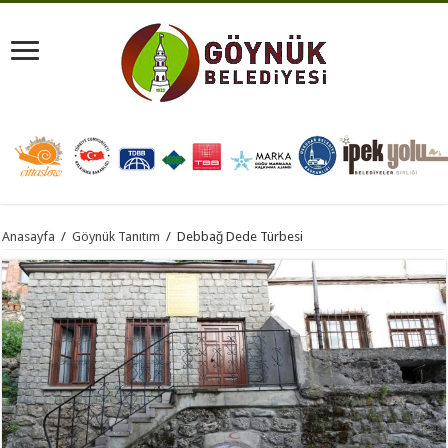
Anasayfa
/
Göynük Tanıtım
/
Debbağ Dede Türbesi