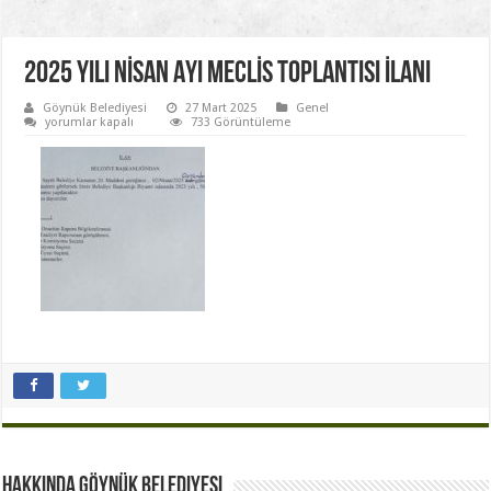
2025 YILI NİSAN AYI MECLİS TOPLANTISI İLANI
Göynük Belediyesi
27 Mart 2025
Genel
2025
yorumlar kapalı
733 Görüntüleme
YILI
NİSAN
AYI
MECLİS
TOPLANTISI
İLANI
için
Hakkında Göynük Belediyesi