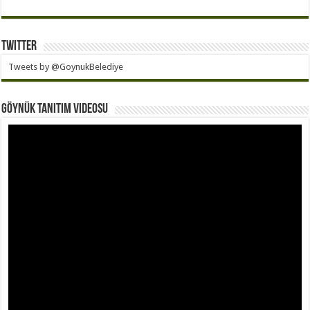
Twitter
Tweets by @GoynukBelediye
Göynük Tanıtım Videosu