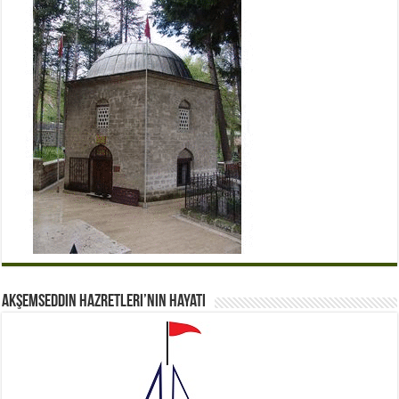
Akşemseddin Hazretleri’nin Hayatı