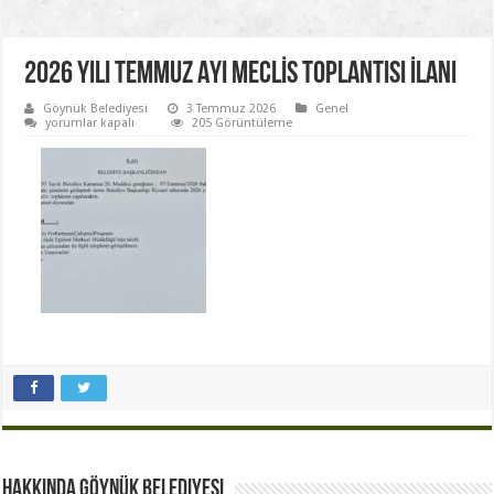
2026 YILI TEMMUZ AYI MECLİS TOPLANTISI İLANI
Göynük Belediyesi
3 Temmuz 2026
Genel
2026
yorumlar kapalı
205 Görüntüleme
YILI
TEMMUZ
AYI
MECLİS
TOPLANTISI
İLANI
için
Hakkında Göynük Belediyesi