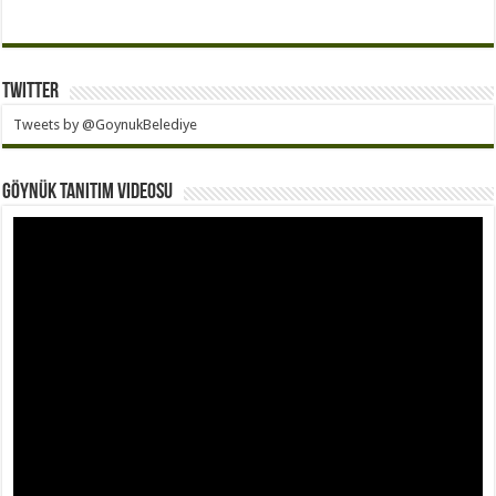
Twitter
Tweets by @GoynukBelediye
Göynük Tanıtım Videosu