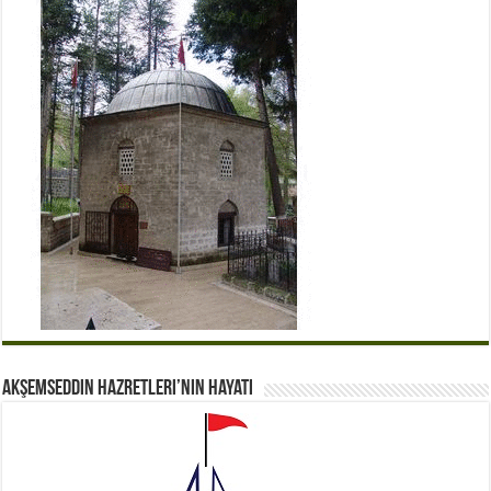
Akşemseddin Hazretleri’nin Hayatı