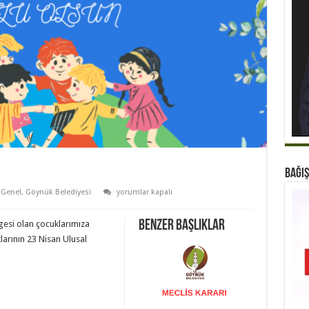
BAĞIŞ
23
Genel
,
Göynük Belediyesi
yorumlar kapalı
NİSAN
KUTLU
OLSUN
Benzer Başlıklar
gesi olan çocuklarımıza
için
arının 23 Nisan Ulusal