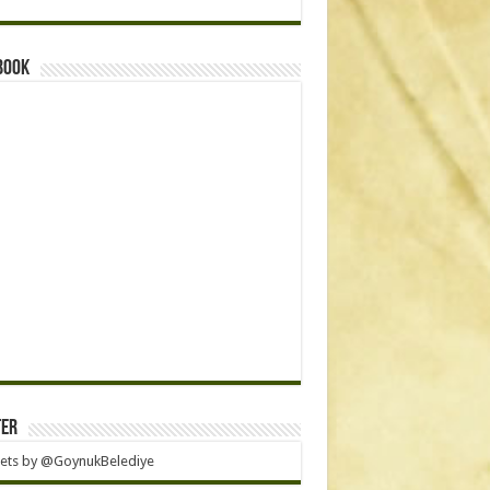
book
ter
ets by @GoynukBelediye