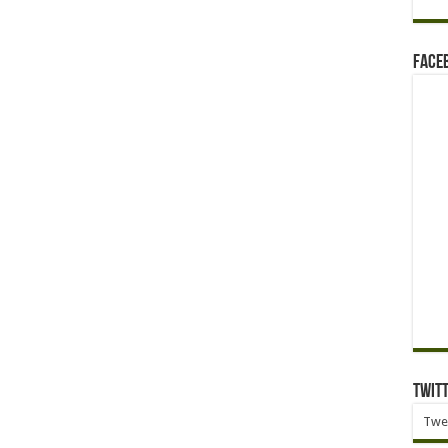
Face
Twit
Twe