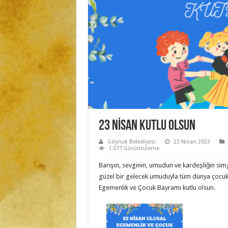
23 NİSAN KUTLU OLSUN
Göynük Belediyesi
23 Nisan 2023
1,077 Görüntüleme
Barışın, sevginin, umudun ve kardeşliğin sim
güzel bir gelecek umuduyla tüm dünya çocukl
Egemenlik ve Çocuk Bayramı kutlu olsun.