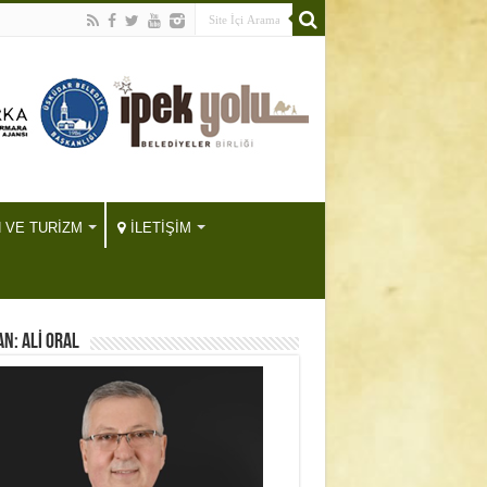
H VE TURİZM
İLETİŞİM
N: ALİ ORAL