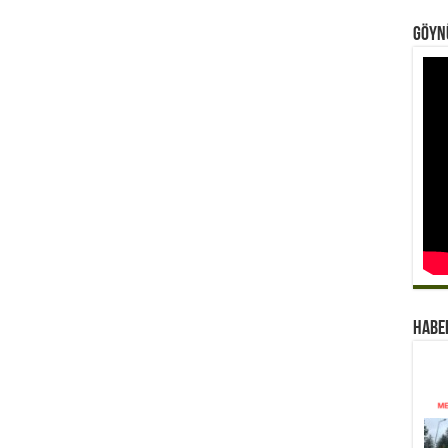
Göynü
Habe