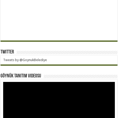
Twitter
Tweets by @GoynukBelediye
Göynük Tanıtım Videosu