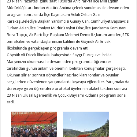
23 Nisan Pazartesi günü saat 10:00’da Anıt Park’ta ilçe Milli Eğitim
Müdürlüğü tarafından Atatürk Anıtına çelenk sunulması ile devam eden
program sonrasında İlçe Kaymakam Vekili Orhan Gazi
Karakaş,Belediye Başkan Yardımcısı Günay Can, Cumhuriyet Başsavcısı
Furkan Aslan,İlçe Emniyet Müdürü Aykut Dinç,İlçe Jandarma Komutanı
Bora Topçu, Ak Parti İlçe Başkanı Mehmet Demiröz,kurum amirleri,STK
temsilcileri ve vatandaşlarımızın katılımı ile Göynük Ali Ericek
İlkokulunda gerçekleşen programla devam etti.
Göynük Ali Ericek İlkokulu bahçesinde Saygı Duruşu ve İstiklal
Marşımızın okunması ile devam eden programda öğrenciler
tarafından günün anlam ve önemini belirten konuşmalar gerçekleşti.
Okunan şiirler sonrası öğrenciler hazırladıkları rontlar ve oyunları
sergilerken düzenlenen yarışmalarda kıyasıya eğlendiler. Yarışmalarda
dereceye giren öğrencilere protokol üyelerinin plaket takdimi sonrası
23 Nisan Ulusal Egemenlik ve Çocuk Bayramı kutlama programı sona
erdi.