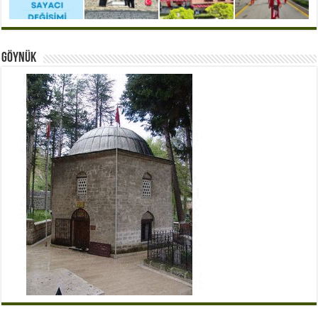
Göynük