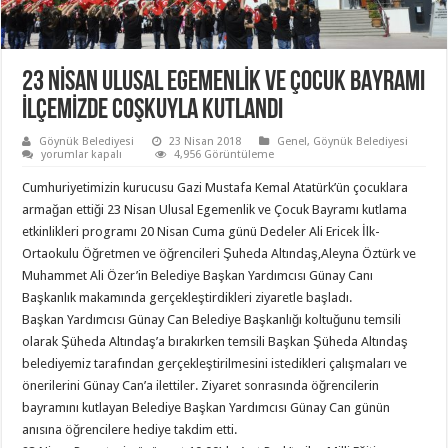
23 NİSAN ULUSAL EGEMENLİK VE ÇOCUK BAYRAMI
İLÇEMİZDE COŞKUYLA KUTLANDI
Göynük Belediyesi
23 Nisan 2018
Genel
,
Göynük Belediyesi
23
yorumlar kapalı
4,956 Görüntüleme
NİSAN
ULUSAL
Cumhuriyetimizin kurucusu Gazi Mustafa Kemal Atatürk’ün çocuklara
EGEMENLİK
VE
armağan ettiği 23 Nisan Ulusal Egemenlik ve Çocuk Bayramı kutlama
ÇOCUK
etkinlikleri programı 20 Nisan Cuma günü Dedeler Ali Ericek İlk-
BAYRAMI
İLÇEMİZDE
Ortaokulu Öğretmen ve öğrencileri Şuheda Altındaş,Aleyna Öztürk ve
COŞKUYLA
KUTLANDI
Muhammet Ali Özer’in Belediye Başkan Yardımcısı Günay Canı
için
Başkanlık makamında gerçekleştirdikleri ziyaretle başladı.
Başkan Yardımcısı Günay Can Belediye Başkanlığı koltuğunu temsili
olarak Şüheda Altındaş’a bırakırken temsili Başkan Şüheda Altındaş
belediyemiz tarafından gerçekleştirilmesini istedikleri çalışmaları ve
önerilerini Günay Can’a ilettiler. Ziyaret sonrasında öğrencilerin
bayramını kutlayan Belediye Başkan Yardımcısı Günay Can günün
anısına öğrencilere hediye takdim etti.