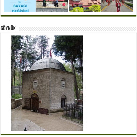
Göynük