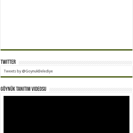
Twitter
Tweets by @GoynukBelediye
Göynük Tanıtım Videosu