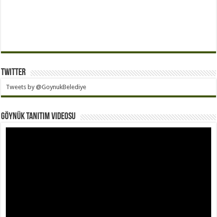
Twitter
Tweets by @GoynukBelediye
Göynük Tanıtım Videosu