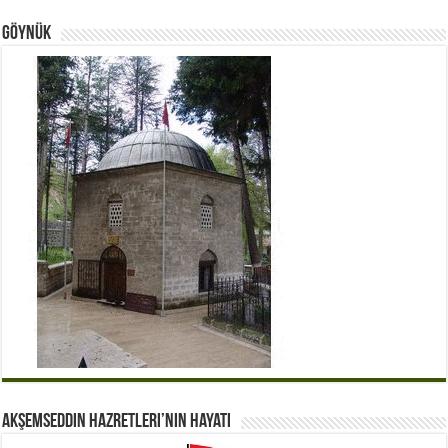
Göynük
Akşemseddin Hazretleri’nin Hayatı