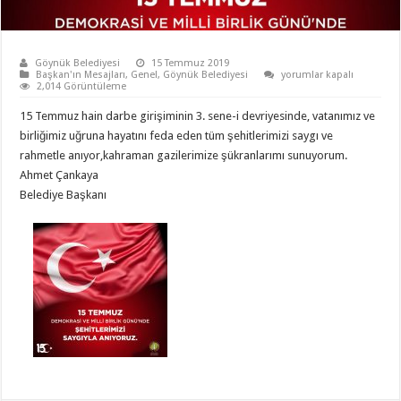
Göynük Belediyesi
15 Temmuz 2019
için
Başkan'ın Mesajları
,
Genel
,
Göynük Belediyesi
yorumlar kapalı
2,014 Görüntüleme
15 Temmuz hain darbe girişiminin 3. sene-i devriyesinde, vatanımız ve
birliğimiz uğruna hayatını feda eden tüm şehitlerimizi saygı ve
rahmetle anıyor,kahraman gazilerimize şükranlarımı sunuyorum.
Ahmet Çankaya
Belediye Başkanı