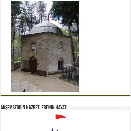
Akşemseddin Hazretleri’nin Hayatı