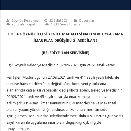
Göynük Belediyesi
22 Eylül 2021
Duyurular
için
yorumlar kapalı
1,833 Görüntüleme
BOLU-GÖYNÜK İLÇESİ YENİCE MAHALLESİ NAZIM VE UYGULAMA
İMAR PLAN DEĞİŞİKLİĞİ ASKI İLANI
(BELEDİYE İLAN SERVİSİNE)
İlgi: Göynük Belediye Meclisinin 07/09/2021 gün ve 51 sayılı kararı.
Fen İşleri Müdürlüğünün 27.08.2021 tarih ve 411 sayılı yazılı talebi ile
meclise havale edilen Plan değişikliğine konu yeni yapılaşma
alanlarında çatı arası yapılabilir değişiklik talepleri, Belediye Meclisinin
02/09/2021 tarih ve 45 sayılı kararıyla imar komisyonuna havale
edilmiştir.3194 sayılı İmar Kanununun 8-b maddesine ve Mekansal
planlar yapım yönetmeliğine istinaden konunun meclisimizde
görüşülmesi sonucunda; Belediyemiz meclisinin 07/09/2021 gün ve 51
sayılı kararı ile uygulama imar planı değişikliği oybirliğiyle
onaylanmıştır.