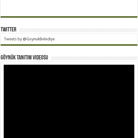
Twitter
Tweets by @GoynukBelediye
Göynük Tanıtım Videosu