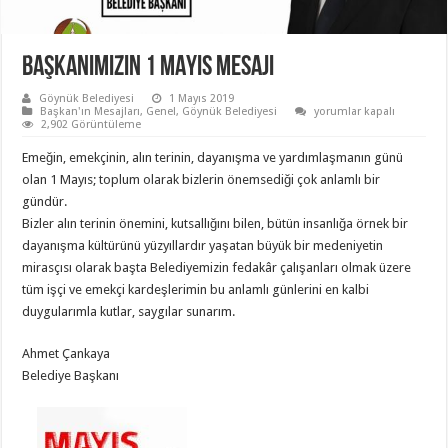
BAŞKANIMIZIN 1 MAYIS MESAJI
Göynük Belediyesi
1 Mayıs 2019
BAŞKANIMIZIN
Başkan'ın Mesajları
,
Genel
,
Göynük Belediyesi
yorumlar kapalı
1
2,902 Görüntüleme
MAYIS
MESAJI
Emeğin, emekçinin, alın terinin, dayanışma ve yardımlaşmanın günü
için
olan 1 Mayıs; toplum olarak bizlerin önemsediği çok anlamlı bir
gündür.
Bizler alın terinin önemini, kutsallığını bilen, bütün insanlığa örnek bir
dayanışma kültürünü yüzyıllardır yaşatan büyük bir medeniyetin
mirasçısı olarak başta Belediyemizin fedakâr çalışanları olmak üzere
tüm işçi ve emekçi kardeşlerimin bu anlamlı günlerini en kalbi
duygularımla kutlar, saygılar sunarım.
Ahmet Çankaya
Belediye Başkanı