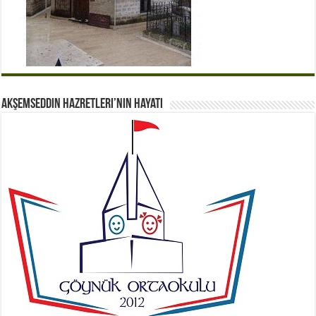
Akşemseddin Hazretleri’nin Hayatı