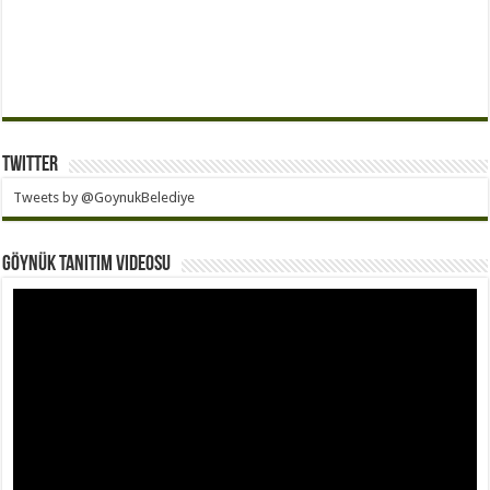
Twitter
Tweets by @GoynukBelediye
Göynük Tanıtım Videosu