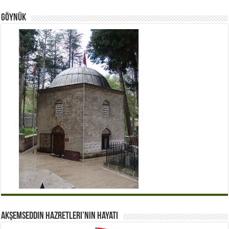
Göynük
Akşemseddin Hazretleri’nin Hayatı