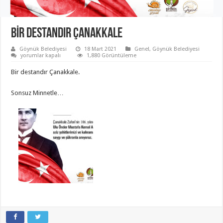
BİR DESTANDIR ÇANAKKALE
Göynük Belediyesi
18 Mart 2021
Genel
,
Göynük Belediyesi
BİR
yorumlar kapalı
1,880 Görüntüleme
DESTANDIR
ÇANAKKALE
Bir destandır Çanakkale.
için
Sonsuz Minnetle…