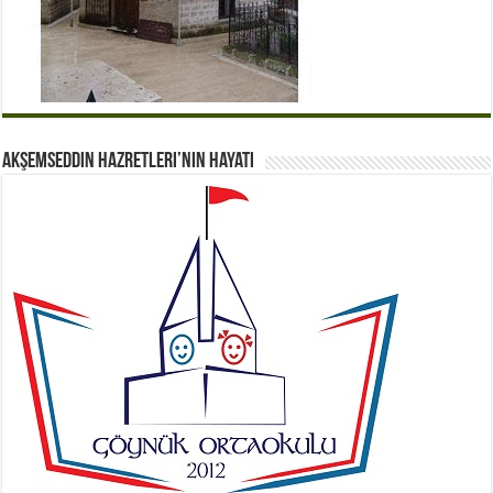
Akşemseddin Hazretleri’nin Hayatı