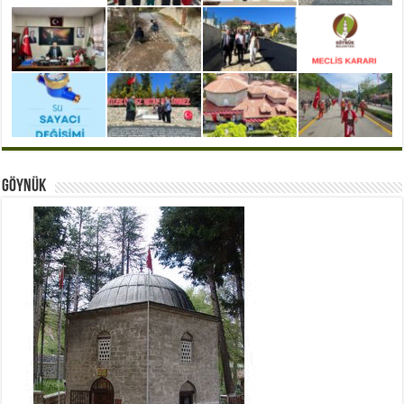
Göynük