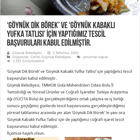
‘GÖYNÜK DİK BÖREK’ VE ‘GÖYNÜK KABAKLI
YUFKA TATLISI’ İÇİN YAPTIĞIMIZ TESCİL
BAŞVURULARI KABUL EDİLMİŞTİR.
Göynük Belediyesi
2 Temmuz 2020
‘GÖYNÜK
Duyurular
,
Genel
,
Göynük Belediyesi
yorumlar kapalı
DİK
3,591 Görüntüleme
BÖREK’
VE
‘Göynük Dik Börek’ ve ‘Göynük Kabaklı Yufka Tatlısı’ için yaptığımız tescil
‘GÖYNÜK
KABAKLI
başvuruları kabul edilmiştir.
YUFKA
Göynük Belediyesi, TMMOB Gıda Mühendisleri Odası Bolu İl
TATLISI’
İÇİN
Temsilciliği ve Yöresel Ürünler ve Coğrafi İşaretler Türkiye Araştırma
YAPTIĞIMIZ
TESCİL
Ağı (YÜCİTA Bolu) ile gerçekleştirdiğimiz ortak çalışma ve iş birliği
BAŞVURULARI
sonucu geçtiğimiz günlerde tescil başvurusunu gerçekleştirdiğimiz
KABUL
EDİLMİŞTİR.
yöresel tatlılarımız arasında yer alan ‘Göynük Dik Börek’ ’in yanı sıra
için
‘Göynük Kabaklı Yufka Tatlısı’ için de yaptığımız coğrafi işaret tescil
başvurumuz kabul edilmiştir.
İlçemize hayırlı olsun.