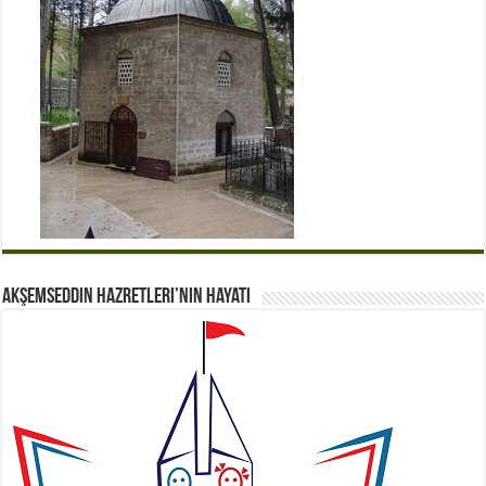
Akşemseddin Hazretleri’nin Hayatı