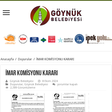
Anasayfa
/
Duyurular
/
İMAR KOMİSYONU KARARI
İMAR KOMİSYONU KARARI
Göynük Belediyesi
8 Ekim 2024
İMAR
Duyurular
,
Göynük Belediyesi
yorumlar kapalı
KOMİSYONU
2,389 Görüntüleme
KARARI
için