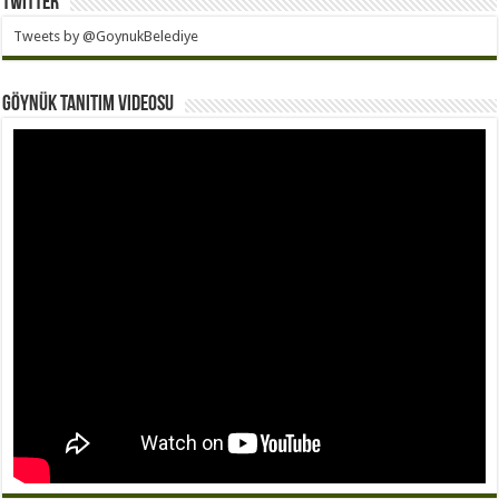
Twitter
Tweets by @GoynukBelediye
Göynük Tanıtım Videosu