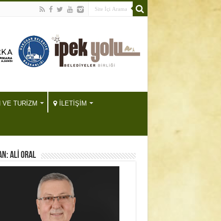
H VE TURİZM
İLETİŞİM
N: ALİ ORAL