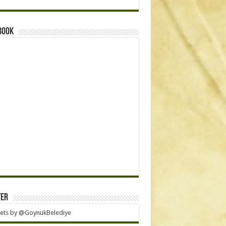
book
ter
ets by @GoynukBelediye