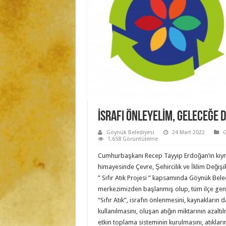
İSRAFI ÖNLEYELİM, GELECEĞE 
Göynük Belediyesi
24 Mart 2022
G
1,658 Görüntüleme
Cumhurbaşkanı Recep Tayyip Erdoğan’ın kıym
himayesinde Çevre, Şehircilik ve İklim Değişik
” Sıfır Atık Projesi ” kapsamında Göynük Beled
merkezimizden başlanmış olup, tüm ilçe gene
“Sıfır Atık”, israfın önlenmesini, kaynakların 
kullanılmasını, oluşan atığın miktarının azaltıl
etkin toplama sisteminin kurulmasını, atıkları