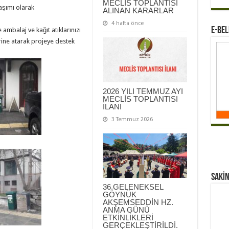
MECLİS TOPLANTISI
aşımı olarak
ALINAN KARARLAR
4 hafta önce
E-BEL
 ambalaj ve kağıt atıklarınızı
ine atarak projeye destek
2026 YILI TEMMUZ AYI
MECLİS TOPLANTISI
İLANI
3 Temmuz 2026
Sakİn
36.GELENEKSEL
GÖYNÜK
AKŞEMSEDDİN HZ.
ANMA GÜNÜ
ETKİNLİKLERİ
GERÇEKLEŞTİRİLDİ.