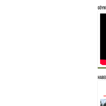
Göynü
Habe