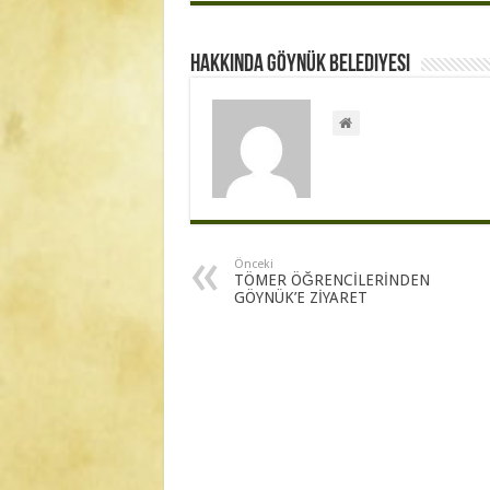
Hakkında Göynük Belediyesi
Önceki
TÖMER ÖĞRENCİLERİNDEN
GÖYNÜK’E ZİYARET