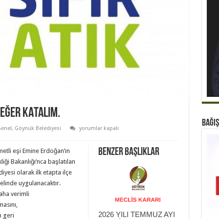
DEĞER KATALIM.
BAĞIŞ
İSRAFI
enel
,
Göynük Belediyesi
yorumlar kapalı
ÖNLEYELİM,
GELECEĞE
DEĞER
Benzer Başlıklar
etli eşi Emine Erdoğan’ın
KATALIM.
için
liği Bakanlığı’nca başlatılan
iyesi olarak ilk etapta ilçe
linde uygulanacaktır.
daha verimli
masını,
2026 YILI TEMMUZ AYI
n geri