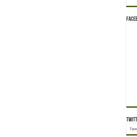
Face
Twit
Twe