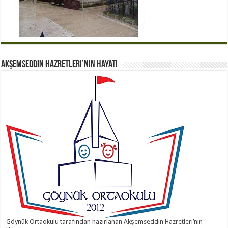
Akşemseddin Hazretleri’nin Hayatı
Göynük Ortaokulu tarafından hazırlanan Akşemseddin Hazretleri’nin