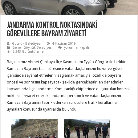
JANDARMA KONTROL NOKTASINDAKİ
GÖREVLİLERE BAYRAM ZİYARETİ
Göynük Belediyesi
4 Haziran 2019
JANDARMA
Genel
,
Göynük Belediyesi
yorumlar kapalı
KONTROL
2,343 Görüntüleme
NOKTASINDAKİ
GÖREVLİLERE
Başkanımız Ahmet Çankaya İlçe Kaymakamı Eyyüp Güngör ile birlikte
BAYRAM
ZİYARETİ
Ramazan Bayramı tatili süresince vatandaşlarımızın huzur ve güven
için
içerisinde seyahat etmelerini sağlamak amacıyla, özellikle bayram
öncesi ve sonrasını kapsayacak şekilde gerçekleştirilen denetimler
kapsamında İlçe Jandarma Komutanlığı ekiplerince oluşturulan kontrol
noktasını ziyaret ederek Jandarma personeli ve vatandaşlarımızın
Ramazan Bayramını tebrik ederken sürücülere trafik kurallarına
uymaları konusunda uyarılarda bulundu.