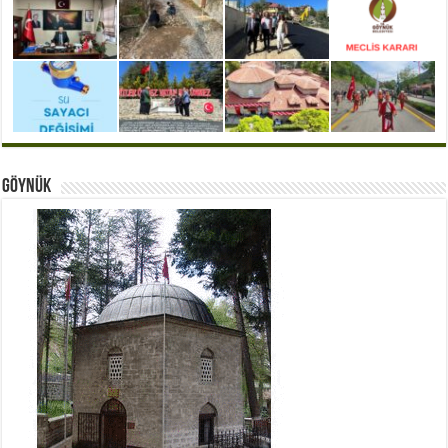
Göynük