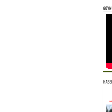
Göynü
Habe