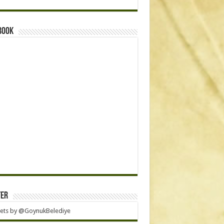
book
ter
ets by @GoynukBelediye