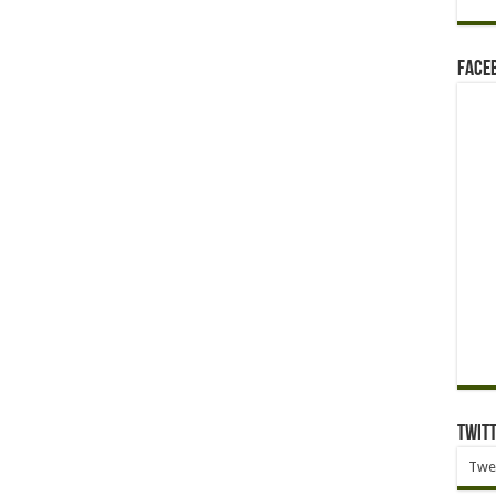
Face
Twit
Twe