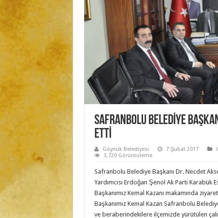
SAFRANBOLU BELEDİYE BAŞKAN
ETTİ
Göynük Belediyesi
7 Şubat 2017
3,720 Görüntüleme
Safranbolu Belediye Başkanı Dr. Necdet Aks
Yardımcısı Erdoğan Şenol Ak Parti Karabük E
Başkanımız Kemal Kazanı makamında ziyaret e
Başkanımız Kemal Kazan Safranbolu Belediy
ve beraberindekilere ilçemizde yürütülen çal