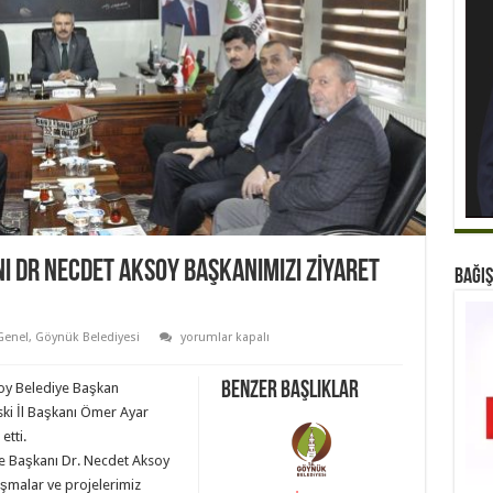
I DR NECDET AKSOY BAŞKANIMIZI ZİYARET
BAĞIŞ
SAFRANBOLU
Genel
,
Göynük Belediyesi
yorumlar kapalı
BELEDİYE
BAŞKANI
DR
Benzer Başlıklar
oy Belediye Başkan
NECDET
AKSOY
ski İl Başkanı Ömer Ayar
BAŞKANIMIZI
tti.
ZİYARET
ETTİ
e Başkanı Dr. Necdet Aksoy
için
ışmalar ve projelerimiz