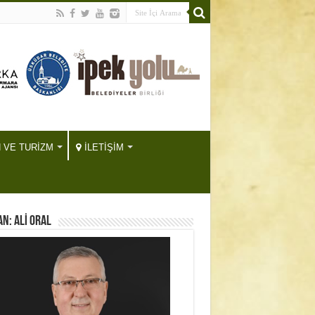
H VE TURİZM
İLETİŞİM
N: ALİ ORAL