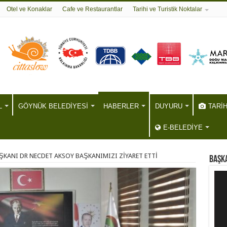
Otel ve Konaklar
Cafe ve Restaurantlar
Tarihi ve Turistik Noktalar
L
GÖYNÜK BELEDİYESİ
HABERLER
DUYURU
TARİ
E-BELEDİYE
ŞKANI DR NECDET AKSOY BAŞKANIMIZI ZİYARET ETTİ
BAŞKA