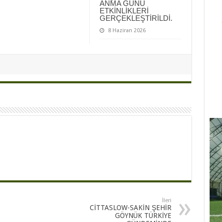
ANMA GÜNÜ
ETKİNLİKLERİ
GERÇEKLEŞTİRİLDİ.
8 Haziran 2026
İleri
CİTTASLOW-SAKİN ŞEHİR
GÖYNÜK TÜRKİYE