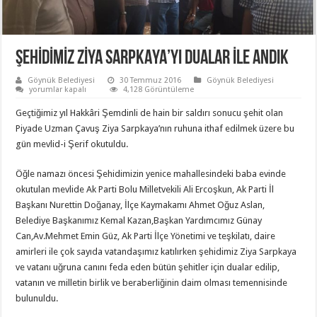
ŞEHİDİMİZ ZİYA SARPKAYA’YI DUALAR İLE ANDIK
Göynük Belediyesi
30 Temmuz 2016
Göynük Belediyesi
ŞEHİDİMİZ
yorumlar kapalı
4,128 Görüntüleme
ZİYA
SARPKAYA’YI
Geçtiğimiz yıl Hakkâri Şemdinli de hain bir saldırı sonucu şehit olan
DUALAR
İLE
Piyade Uzman Çavuş Ziya Sarpkaya’nın ruhuna ithaf edilmek üzere bu
ANDIK
gün mevlid-i Şerif okutuldu.
için
Öğle namazı öncesi Şehidimizin yenice mahallesindeki baba evinde
okutulan mevlide Ak Parti Bolu Milletvekili Ali Ercoşkun, Ak Parti İl
Başkanı Nurettin Doğanay, İlçe Kaymakamı Ahmet Oğuz Aslan,
Belediye Başkanımız Kemal Kazan,Başkan Yardımcımız Günay
Can,Av.Mehmet Emin Güz, Ak Parti İlçe Yönetimi ve teşkilatı, daire
amirleri ile çok sayıda vatandaşımız katılırken şehidimiz Ziya Sarpkaya
ve vatanı uğruna canını feda eden bütün şehitler için dualar edilip,
vatanın ve milletin birlik ve beraberliğinin daim olması temennisinde
bulunuldu.