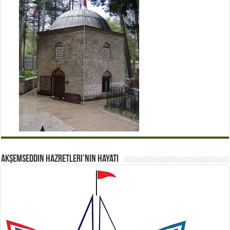
Akşemseddin Hazretleri’nin Hayatı