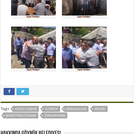
Tags
ALIERCOŞKUN
GÖYNÜK
KEMALKAZAN
MEVLID
NURETTINDOĞANAY
ZIYASARPKAYA
Hakkında Göynük Belediyesi