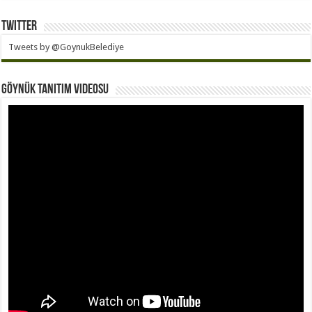
Twitter
Tweets by @GoynukBelediye
Göynük Tanıtım Videosu