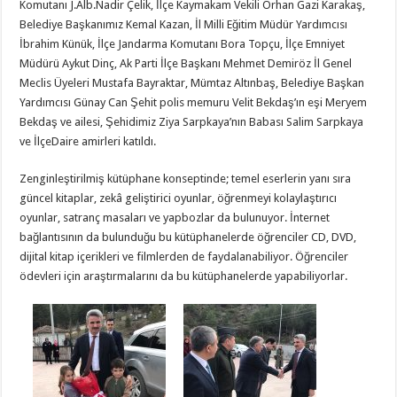
Komutanı J.Alb.Nadir Çelik, İlçe Kaymakam Vekili Orhan Gazi Karakaş,
Belediye Başkanımız Kemal Kazan, İl Milli Eğitim Müdür Yardımcısı
İbrahim Künük, İlçe Jandarma Komutanı Bora Topçu, İlçe Emniyet
Müdürü Aykut Dinç, Ak Parti İlçe Başkanı Mehmet Demiröz İl Genel
Meclis Üyeleri Mustafa Bayraktar, Mümtaz Altınbaş, Belediye Başkan
Yardımcısı Günay Can Şehit polis memuru Velit Bekdaş’ın eşi Meryem
Bekdaş ve ailesi, Şehidimiz Ziya Sarpkaya’nın Babası Salim Sarpkaya
ve İlçeDaire amirleri katıldı.
Zenginleştirilmiş kütüphane konseptinde; temel eserlerin yanı sıra
güncel kitaplar, zekâ geliştirici oyunlar, öğrenmeyi kolaylaştırıcı
oyunlar, satranç masaları ve yapbozlar da bulunuyor. İnternet
bağlantısının da bulunduğu bu kütüphanelerde öğrenciler CD, DVD,
dijital kitap içerikleri ve filmlerden de faydalanabiliyor. Öğrenciler
ödevleri için araştırmalarını da bu kütüphanelerde yapabiliyorlar.