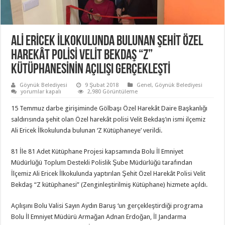
ALİ ERİCEK İLKOKULUNDA BULUNAN ŞEHİT ÖZEL
HAREKÂT POLİSİ VELİT BEKDAŞ “Z”
KÜTÜPHANESİNİN AÇILIŞI GERÇEKLEŞTİ
Göynük Belediyesi
9 Şubat 2018
Genel
,
Göynük Belediyesi
ALİ
yorumlar kapalı
2,980 Görüntüleme
ERİCEK
İLKOKULUNDA
15 Temmuz darbe girişiminde Gölbaşı Özel Harekât Daire Başkanlığı
BULUNAN
ŞEHİT
saldırısında şehit olan Özel harekât polisi Velit Bekdaş’ın ismi ilçemiz
ÖZEL
Ali Ericek İlkokulunda bulunan ‘Z Kütüphaneye’ verildi.
HAREKÂT
POLİSİ
VELİT
BEKDAŞ
81 İle 81 Adet Kütüphane Projesi kapsamında Bolu İl Emniyet
“Z”
Müdürlüğü Toplum Destekli Polislik Şube Müdürlüğü tarafından
KÜTÜPHANESİNİN
AÇILIŞI
İlçemiz Ali Ericek İlkokulunda yaptırılan Şehit Özel Harekât Polisi Velit
GERÇEKLEŞTİ
için
Bekdaş “Z kütüphanesi” (Zenginleştirilmiş Kütüphane) hizmete açıldı.
Açılışını Bolu Valisi Sayın Aydın Baruş ‘un gerçekleştirdiği programa
Bolu İl Emniyet Müdürü Armağan Adnan Erdoğan, İl Jandarma