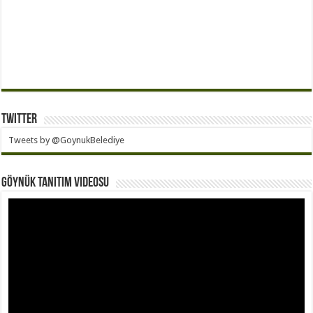
Twitter
Tweets by @GoynukBelediye
Göynük Tanıtım Videosu