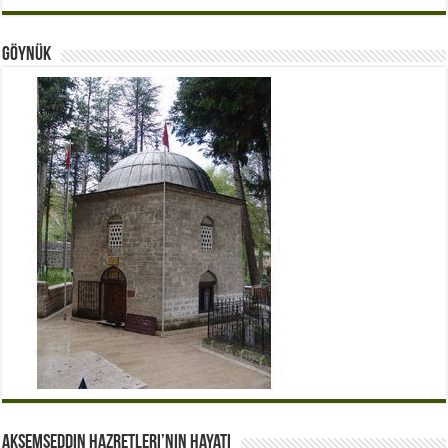
Göynük
Akşemseddin Hazretleri’nin Hayatı