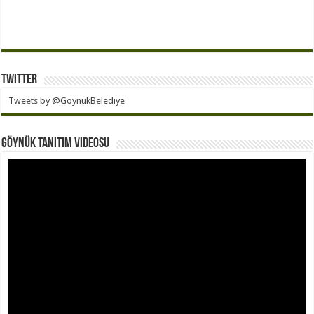
Twitter
Tweets by @GoynukBelediye
Göynük Tanıtım Videosu