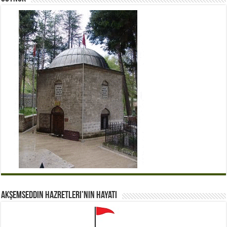
Akşemseddin Hazretleri’nin Hayatı