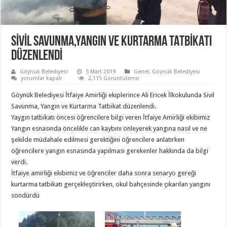
SİVİL SAVUNMA,YANGIN VE KURTARMA TATBİKATI
DÜZENLENDİ
Göynük Belediyesi
5 Mart 2019
Genel
,
Göynük Belediyesi
SİVİL
yorumlar kapalı
2,115 Görüntüleme
SAVUNMA,YANGIN
VE
Göynük Belediyesi İtfaiye Amirliği ekiplerince Ali Ericek İlkokulunda Sivil
KURTARMA
TATBİKATI
Savunma, Yangın ve Kurtarma Tatbikat düzenlendi.
DÜZENLENDİ
Yaygın tatbikatı öncesi öğrencilere bilgi veren İtfaiye Amirliği ekibimiz
için
Yangın esnasında öncelikle can kaybını önleyerek yangına nasıl ve ne
şekilde müdahale edilmesi gerektiğini öğrencilere anlatırken
öğrencilere yangın esnasında yapılması gerekenler hakkında da bilgi
verdi.
İtfaiye amirliği ekibimiz ve öğrenciler daha sonra senaryo gereği
kurtarma tatbikatı gerçekleştirirken, okul bahçesinde çıkarılan yangını
söndürdü