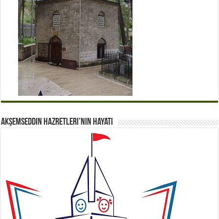
Akşemseddin Hazretleri’nin Hayatı