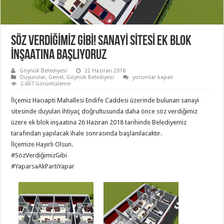
SÖZ VERDİĞİMİZ GİBİ! SANAYİ SİTESİ EK BLOK
İNŞAATINA BAŞLIYORUZ
Göynük Belediyesi
22 Haziran 2018
SÖZ
Duyurular
,
Genel
,
Göynük Belediyesi
yorumlar kapalı
VERDİĞİMİZ
2,667 Görüntüleme
GİBİ!
SANAYİ
İlçemiz Hacıapti Mahallesi Endife Caddesi üzerinde bulunan sanayi
SİTESİ
EK
sitesinde duyulan ihtiyaç doğrultusunda daha önce söz verdiğimiz
BLOK
üzere ek blok inşaatına 26 Haziran 2018 tarihinde Belediyemiz
İNŞAATINA
BAŞLIYORUZ
tarafından yapılacak ihale sonrasında başlanılacaktır.
için
İlçemize Hayırlı Olsun.
#SözVerdiğimizGibi
#YaparsaAkPartiYapar