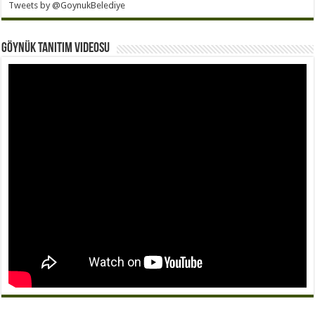
Tweets by @GoynukBelediye
Göynük Tanıtım Videosu