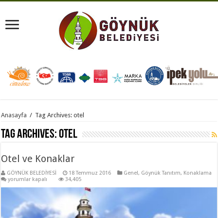
Anasayfa
/
Tag Archives: otel
Tag Archives:
otel
Otel ve Konaklar
GÖYNÜK BELEDİYESİ
18 Temmuz 2016
Genel
,
Göynük Tanıtım
,
Konaklama
Otel
yorumlar kapalı
34,405
ve
Konaklar
için