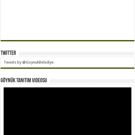
Twitter
Tweets by @GoynukBelediye
Göynük Tanıtım Videosu