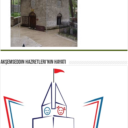
Akşemseddin Hazretleri’nin Hayatı