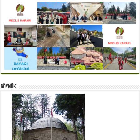
Göynük