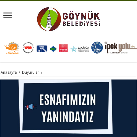
Anasayfa
/
Duyurular
/