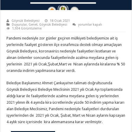
Göynük Belediyesi
18 Ocak 2021
için
Duyurular
,
Genel
,
Göynük Belediyesi
yorumlar kapalı
1,934 Görüntüleme
Pandemi nedeniyle zor günler geçiren mülkiyeti belediyemize ait iş
yerlerinde faaliyet gösteren ilçe esnafımıza destek olmayı amaçlayan
Göynük Belediyesi, koronavirüs nedeniyle faaliyetleri kısıtlanan ve
alınan önlemler soncunda faaliyetlerinde azalma meydana gelen iş
yerlerinin 2021 yılı Ocak,Şubat,Mart ve Nisan aylarında kiralarına % 50
oranında indirim yapılmasına karar verdi.
Belediye Başkanımız Ahmet Çankaya’nın talimatı doğrultusunda
Göynük Belediyesi Belediye Meclisinin 2021 yılı Ocak Ayı toplantısında
aldığı karar ile faaliyetlerinde azalma meydana gelen iş yerlerinden
2021 yılının ilk 4 ayında kira ücretlerinde yüzde 50 indirim yapma kararı
alan Belediye Meclisimiz, Pandemi nedeniyle faaliyetleri durdurulan
işyerlerinden de 2021 yılı Ocak, Şubat, Mart ve Nisan aylarını kapsayan
4 aylık süre içerisinde kira alınmamasına karar verilmiştir.