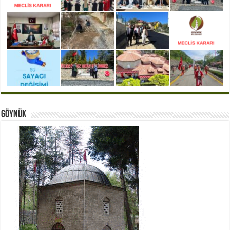
Göynük