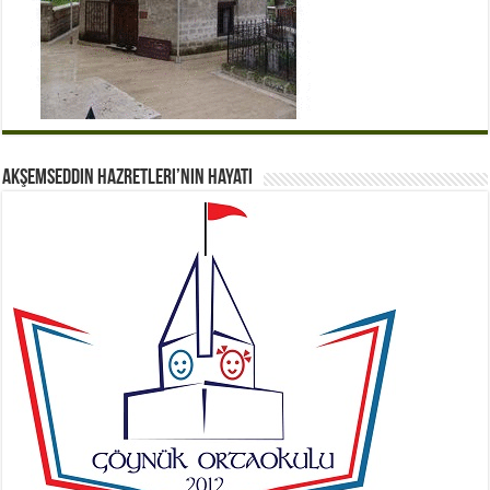
Akşemseddin Hazretleri’nin Hayatı