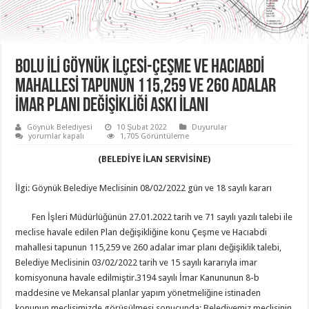
BOLU İLİ GÖYNÜK İLÇESİ-ÇEŞME VE HACIABDİ
MAHALLESİ TAPUNUN 115,259 VE 260 ADALAR
İMAR PLANI DEĞİŞİKLİĞİ ASKI İLANI
Göynük Belediyesi
10 Şubat 2022
Duyurular
BOLU
yorumlar kapalı
1,705 Görüntüleme
İLİ
GÖYNÜK
(BELEDİYE İLAN SERVİSİNE)
İLÇESİ-
ÇEŞME
VE
İlgi: Göynük Belediye Meclisinin 08/02/2022 gün ve 18 sayılı kararı
HACIABDİ
MAHALLESİ
TAPUNUN
Fen İşleri Müdürlüğünün 27.01.2022 tarih ve 71 sayılı yazılı talebi ile
115,259
VE
meclise havale edilen Plan değişikliğine konu Çeşme ve Hacıabdi
260
ADALAR
mahallesi tapunun 115,259 ve 260 adalar imar planı değişiklik talebi,
İMAR
PLANI
Belediye Meclisinin 03/02/2022 tarih ve 15 sayılı kararıyla imar
DEĞİŞİKLİĞİ
komisyonuna havale edilmiştir.3194 sayılı İmar Kanununun 8-b
ASKI
İLANI
maddesine ve Mekansal planlar yapım yönetmeliğine istinaden
için
konunun meclisimizde görüşülmesi sonucunda; Belediyemiz meclisinin