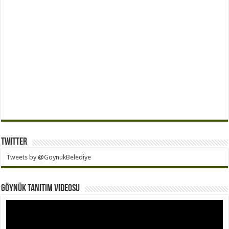
Twitter
Tweets by @GoynukBelediye
Göynük Tanıtım Videosu