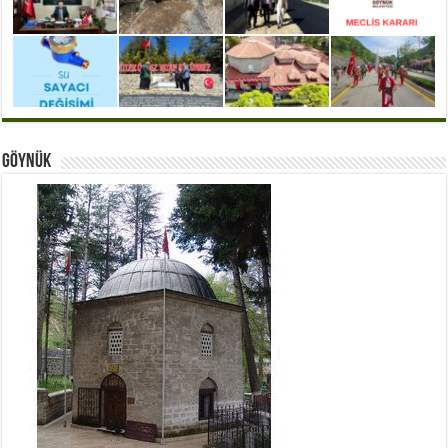
Göynük