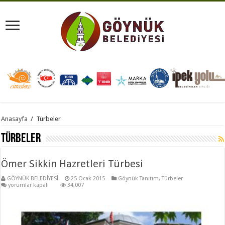
Anasayfa
/
Türbeler
Türbeler
Ömer Sikkin Hazretleri Türbesi
GÖYNÜK BELEDİYESİ
25 Ocak 2015
Göynük Tanıtım
,
Türbeler
Ömer
yorumlar kapalı
34,007
Sikkin
Hazretleri
Türbesi
için