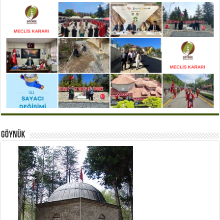
Göynük