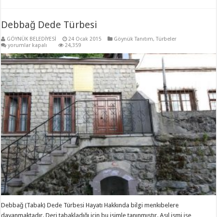
Debbağ Dede Türbesi
GÖYNÜK BELEDİYESİ
24 Ocak 2015
Göynük Tanıtım
,
Türbeler
Debbağ
yorumlar kapalı
24,359
Dede
Türbesi
için
Debbağ (Tabak) Dede Türbesi Hayatı Hakkında bilgi menkıbelere
dayanmaktadır. Deri tabakladığı için bu isimle tanınmıştır. Asıl ismi ise