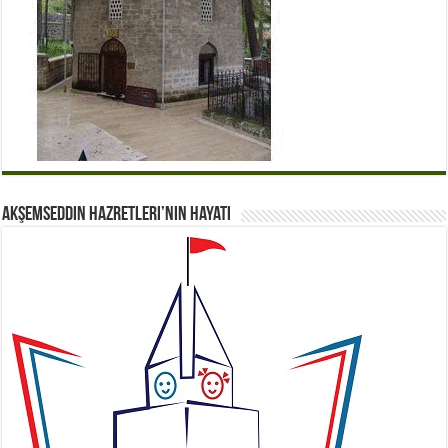
Akşemseddin Hazretleri’nin Hayatı