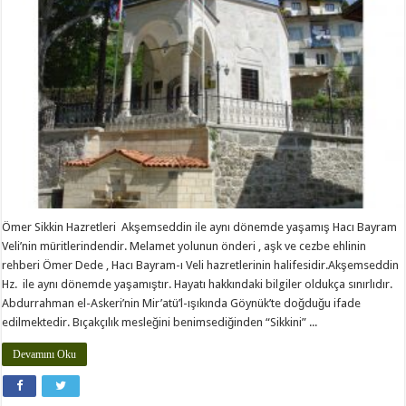
Ömer Sikkin Hazretleri Akşemseddin ile aynı dönemde yaşamış Hacı Bayram
Veli’nin müritlerindendir. Melamet yolunun önderi , aşk ve cezbe ehlinin
rehberi Ömer Dede , Hacı Bayram-ı Veli hazretlerinin halifesidir.Akşemseddin
Hz. ile aynı dönemde yaşamıştır. Hayatı hakkındaki bilgiler oldukça sınır­lıdır.
Abdurrahman el-Askeri’nin Mir’atü’l-ışıkında Göynük’te doğduğu ifade
edilmektedir. Bıçakçılık mesleğini benimsediğinden “Sikkini” ...
Devamını Oku