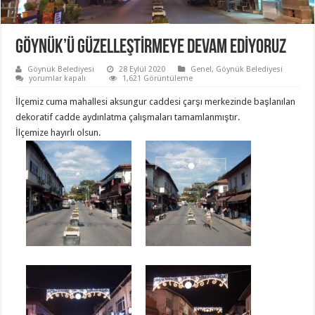
GÖYNÜK’Ü GÜZELLEŞTİRMEYE DEVAM EDİYORUZ
Göynük Belediyesi
28 Eylül 2020
Genel
,
Göynük Belediyesi
GÖYNÜK’Ü
yorumlar kapalı
1,621 Görüntüleme
GÜZELLEŞTİRMEYE
DEVAM
İlçemiz cuma mahallesi aksungur caddesi çarşı merkezinde başlanılan
EDİYORUZ
için
dekoratif cadde aydınlatma çalışmaları tamamlanmıştır.
İlçemize hayırlı olsun.