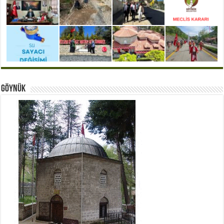
Göynük