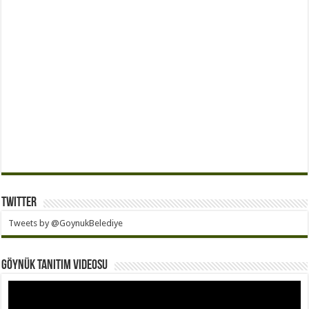
Twitter
Tweets by @GoynukBelediye
Göynük Tanıtım Videosu