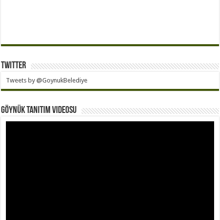
Twitter
Tweets by @GoynukBelediye
Göynük Tanıtım Videosu