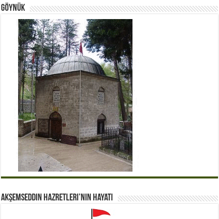
Göynük
Akşemseddin Hazretleri’nin Hayatı