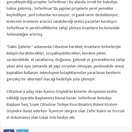
gerçekleştirdiği projeler Seferihisar’ı bu alanda örnek bir belediye
haline getirmiş. Seferihisar’da yapılan projelerle yerel yemekler
keşfediliyor, yerli tohumlar korunuyor, organik tarım destekleniyor,
üreticinin ürünlerini aracısız satabileceği üretici pazarları kuruluyor.
Seferihisar’ın yerelözelliklerine sahip çıkması insanların bu konudaki
farkındalığını artırmış.
“Sakin Şehirler” anlamında Cittaslow hareketi, insanların birbirleriyle
iletişim kurabilecekleri, sosyalleşebilecekleri, kendine yeten,
sürdürülebilir, el sanatlarına, doğasına, gelenek ve göreneklerine sahip
çıkan ama aynı zamanda alt yapı sorunları olmayan, yenilenebilir enerji
kaynakları kullanan, teknolojinin kolaylıklarından yararlanan kentlerin
gerçekçi bir alternatif olacağı hedefiyle yola çıkmıştır.
Cittaslow’a aday olan ilçemiz Göynük’ün kriterler dosyasının teslim
edildiği ziyarette Başkanımız Kemal Kazan Seferihisar Belediye
Başkanı Tunç Soyer Cittaslow Türkiye Koordinatörü Bülent Köstem
Göynük’e davet ederken İlçemizin simgesi olan Zafer Kulesi ve Yöresel
el dokumamız olan tokalı örtü hediye etti.