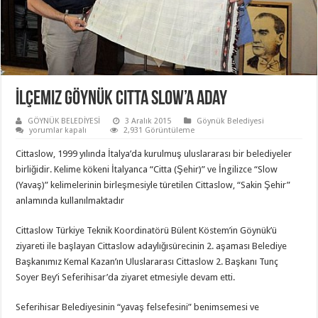
İlçemiz Göynük Citta Slow’a Aday
GÖYNÜK BELEDİYESİ
3 Aralık 2015
Göynük Belediyesi
İlçemiz
yorumlar kapalı
2,931 Görüntüleme
Göynük
Citta
Cittaslow, 1999 yılında İtalya’da kurulmuş uluslararası bir belediyeler
Slow’a
Aday
birliğidir. Kelime kökeni İtalyanca “Citta (Şehir)” ve İngilizce “Slow
için
(Yavaş)” kelimelerinin birleşmesiyle türetilen Cittaslow, “Sakin Şehir”
anlamında kullanılmaktadır
Cittaslow Türkiye Teknik Koordinatörü Bülent Köstem’in Göynük’ü
ziyareti ile başlayan Cittaslow adaylığısürecinin 2. aşaması Belediye
Başkanımız Kemal Kazan’ın Uluslararası Cittaslow 2. Başkanı Tunç
Soyer Bey’i Seferihisar’da ziyaret etmesiyle devam etti.
Seferihisar Belediyesinin “yavaş felsefesini” benimsemesi ve