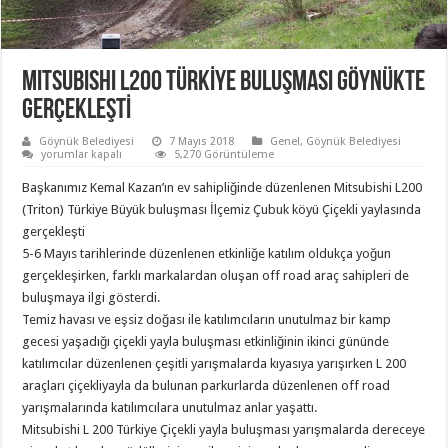
MITSUBISHI L200 TÜRKİYE BULUŞMASI GÖYNÜKTE
GERÇEKLEŞTİ
Göynük Belediyesi
7 Mayıs 2018
Genel
,
Göynük Belediyesi
MITSUBISHI
yorumlar kapalı
5,270 Görüntüleme
L200
TÜRKİYE
Başkanımız Kemal Kazan’ın ev sahipliğinde düzenlenen Mitsubishi L200
BULUŞMASI
GÖYNÜKTE
(Triton) Türkiye Büyük buluşması İlçemiz Çubuk köyü Çiçekli yaylasında
GERÇEKLEŞTİ
gerçekleşti
için
5-6 Mayıs tarihlerinde düzenlenen etkinliğe katılım oldukça yoğun
gerçekleşirken, farklı markalardan oluşan off road araç sahipleri de
buluşmaya ilgi gösterdi.
Temiz havası ve eşsiz doğası ile katılımcıların unutulmaz bir kamp
gecesi yaşadığı çiçekli yayla buluşması etkinliğinin ikinci gününde
katılımcılar düzenlenen çeşitli yarışmalarda kıyasıya yarışırken L 200
araçları çiçekliyayla da bulunan parkurlarda düzenlenen off road
yarışmalarında katılımcılara unutulmaz anlar yaşattı.
Mitsubishi L 200 Türkiye Çiçekli yayla buluşması yarışmalarda dereceye