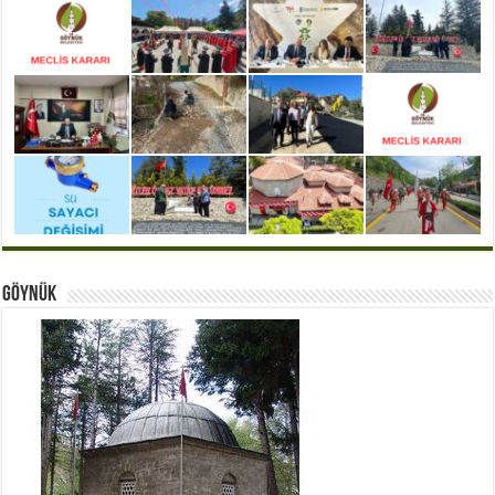
Göynük