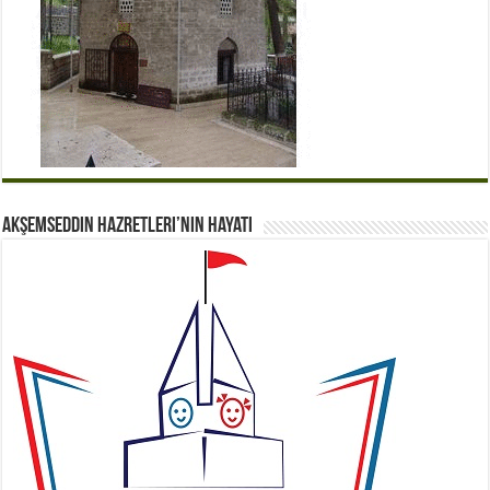
Akşemseddin Hazretleri’nin Hayatı