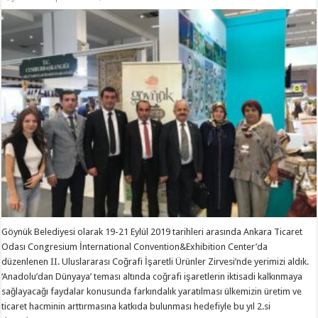
BELEDİYESİ
OLARAK
II.
ULUSLARARASI
COĞRAFİ
İŞARETLİ
ÜRÜNLER
ZİRVESİNDE
YERİMİZİ
ALDIK
için
Göynük Belediyesi olarak 19-21 Eylül 2019 tarihleri arasında Ankara Ticaret
Odası Congresium İnternational Convention&Exhibition Center’da
düzenlenen II. Uluslararası Coğrafi İşaretli Ürünler Zirvesi’nde yerimizi aldık.
‘Anadolu’dan Dünyaya’ teması altında coğrafi işaretlerin iktisadi kalkınmaya
sağlayacağı faydalar konusunda farkındalık yaratılması ülkemizin üretim ve
ticaret hacminin arttırmasına katkıda bulunması hedefiyle bu yıl 2.si