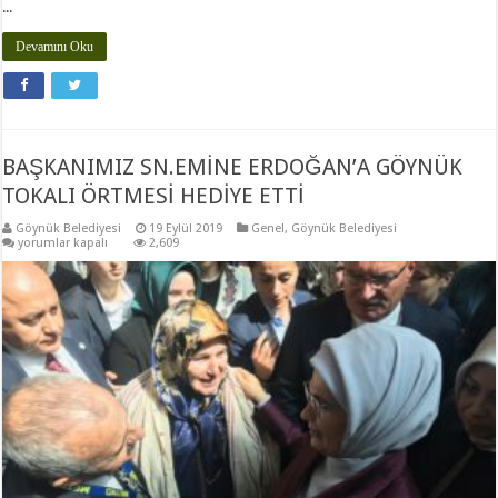
...
Devamını Oku
BAŞKANIMIZ SN.EMİNE ERDOĞAN’A GÖYNÜK
TOKALI ÖRTMESİ HEDİYE ETTİ
Göynük Belediyesi
19 Eylül 2019
Genel
,
Göynük Belediyesi
BAŞKANIMIZ
yorumlar kapalı
2,609
SN.EMİNE
ERDOĞAN’A
GÖYNÜK
TOKALI
ÖRTMESİ
HEDİYE
ETTİ
için