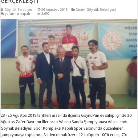
GERÇEKLEŞTİ
Göynük Belediyesi
26 Ağustos 2019
Genel
,
Göynük Belediyesi
30
yorumlar kapalı
2,692
AĞUSTOS
ZAFER
BAYRAMI
İLLER
ARASI
WUSHU
SANDA
ŞAMPİYONASI
İLÇEMİZDE
GERÇEKLEŞTİ
için
23 -25 Ağustos 2019 tarihleri arasında ilçemiz Göynük’ün ev sahipliğinde 30
Ağustos Zafer Bayramı İller arası Wushu Sanda Şampiyonası düzenlendi.
Göynük Belediyesi Spor Kompleksi Kapalı Spor Salonunda düzenlenen
şampiyonaya toplamda 8 ilden olmak üzere 12 kulüpten 100’ü erkek, 70’i