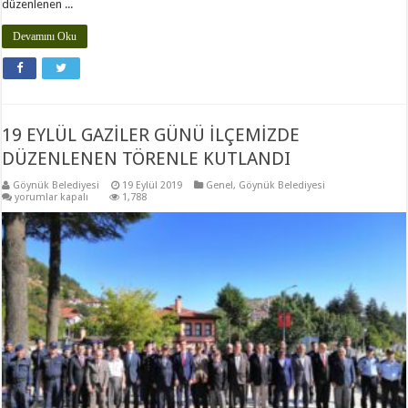
düzenlenen ...
Devamını Oku
19 EYLÜL GAZİLER GÜNÜ İLÇEMİZDE
DÜZENLENEN TÖRENLE KUTLANDI
Göynük Belediyesi
19 Eylül 2019
Genel
,
Göynük Belediyesi
19
yorumlar kapalı
1,788
EYLÜL
GAZİLER
GÜNÜ
İLÇEMİZDE
DÜZENLENEN
TÖRENLE
KUTLANDI
için