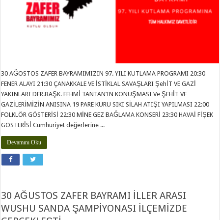
30 AĞOSTOS ZAFER BAYRAMIMIZIN 97. YILI KUTLAMA PROGRAMI 20:30
FENER ALAYI 21:30 ÇANAKKALE VE İSTİKLAL SAVAŞLARI ŞehİT VE GAZİ
YAKINLARI DER.BAŞK. FEHMİ TANTAN’IN KONUŞMASI Ve ŞEHİT VE
GAZİLERİMİZİN ANISINA 19 PARE KURU SIKI SİLAH ATIŞI YAPILMASI 22:00
FOLKLÖR GÖSTERİSİ 22:30 MİNE GEZ BAĞLAMA KONSERİ 23:30 HAVAİ FİŞEK
GÖSTERİSİ Cumhuriyet değerlerine ...
Devamını Oku
30 AĞUSTOS ZAFER BAYRAMI İLLER ARASI
WUSHU SANDA ŞAMPİYONASI İLÇEMİZDE