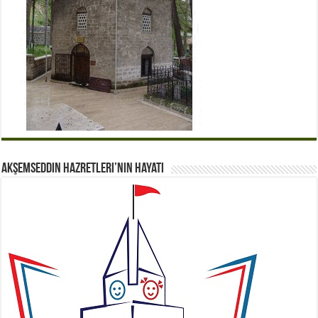
Akşemseddin Hazretleri’nin Hayatı