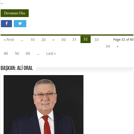
...
Devamını Oku
32
« First
...
10
20
«
30
31
33
Page 32 of 60
34
»
40
50
60
...
Last »
BAŞKAN: ALİ ORAL