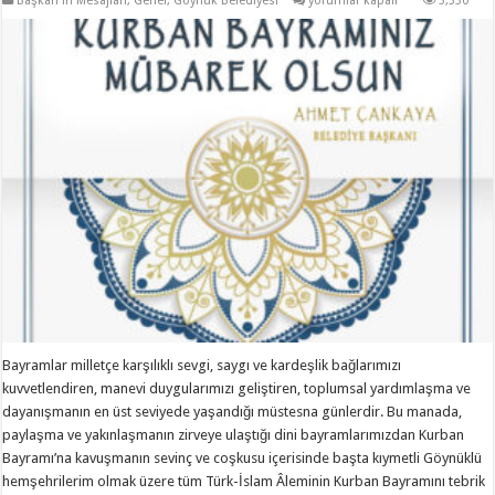
Başkan'ın Mesajları
,
Genel
,
Göynük Belediyesi
yorumlar kapalı
3,330
KURBAN
BAYRAMI
TEBRİK
MESAJI
için
Bayramlar milletçe karşılıklı sevgi, saygı ve kardeşlik bağlarımızı
kuvvetlendiren, manevi duygularımızı geliştiren, toplumsal yardımlaşma ve
dayanışmanın en üst seviyede yaşandığı müstesna günlerdir. Bu manada,
paylaşma ve yakınlaşmanın zirveye ulaştığı dini bayramlarımızdan Kurban
Bayramı’na kavuşmanın sevinç ve coşkusu içerisinde başta kıymetli Göynüklü
hemşehrilerim olmak üzere tüm Türk-İslam Âleminin Kurban Bayramını tebrik