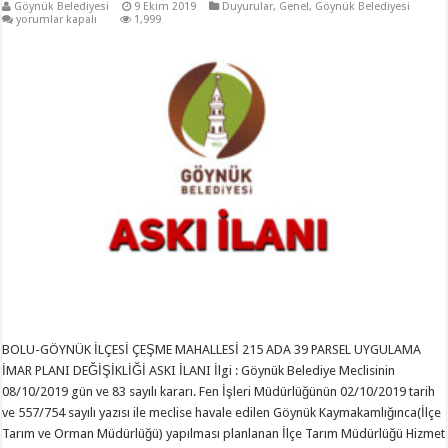
Göynük Belediyesi
9 Ekim 2019
Duyurular
,
Genel
,
Göynük Belediyesi
için
yorumlar kapalı
1,999
BOLU-GÖYNÜK İLÇESİ ÇEŞME MAHALLESİ 215 ADA 39 PARSEL UYGULAMA
İMAR PLANI DEĞİŞİKLİĞİ ASKI İLANI İlgi : Göynük Belediye Meclisinin
08/10/2019 gün ve 83 sayılı kararı. Fen İşleri Müdürlüğünün 02/10/2019 tarih
ve 557/754 sayılı yazısı ile meclise havale edilen Göynük Kaymakamlığınca(İlçe
Tarım ve Orman Müdürlüğü) yapılması planlanan İlçe Tarım Müdürlüğü Hizmet