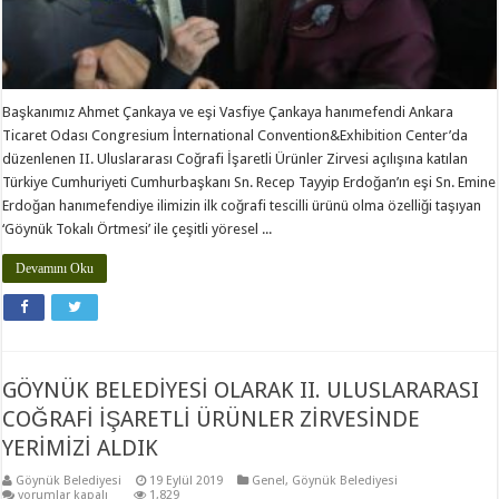
Başkanımız Ahmet Çankaya ve eşi Vasfiye Çankaya hanımefendi Ankara
Ticaret Odası Congresium İnternational Convention&Exhibition Center’da
düzenlenen II. Uluslararası Coğrafi İşaretli Ürünler Zirvesi açılışına katılan
Türkiye Cumhuriyeti Cumhurbaşkanı Sn. Recep Tayyip Erdoğan’ın eşi Sn. Emine
Erdoğan hanımefendiye ilimizin ilk coğrafi tescilli ürünü olma özelliği taşıyan
‘Göynük Tokalı Örtmesi’ ile çeşitli yöresel ...
Devamını Oku
GÖYNÜK BELEDİYESİ OLARAK II. ULUSLARARASI
COĞRAFİ İŞARETLİ ÜRÜNLER ZİRVESİNDE
YERİMİZİ ALDIK
Göynük Belediyesi
19 Eylül 2019
Genel
,
Göynük Belediyesi
GÖYNÜK
yorumlar kapalı
1,829