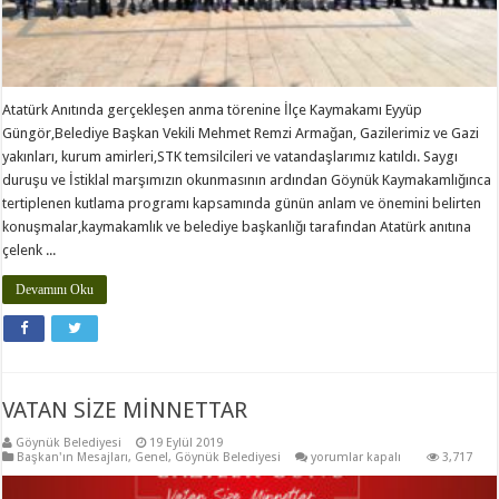
Atatürk Anıtında gerçekleşen anma törenine İlçe Kaymakamı Eyyüp
Güngör,Belediye Başkan Vekili Mehmet Remzi Armağan, Gazilerimiz ve Gazi
yakınları, kurum amirleri,STK temsilcileri ve vatandaşlarımız katıldı. Saygı
duruşu ve İstiklal marşımızın okunmasının ardından Göynük Kaymakamlığınca
tertiplenen kutlama programı kapsamında günün anlam ve önemini belirten
konuşmalar,kaymakamlık ve belediye başkanlığı tarafından Atatürk anıtına
çelenk ...
Devamını Oku
VATAN SİZE MİNNETTAR
Göynük Belediyesi
19 Eylül 2019
VATAN
Başkan'ın Mesajları
,
Genel
,
Göynük Belediyesi
yorumlar kapalı
3,717
SİZE
MİNNETTAR