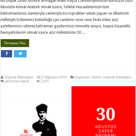
Bu büyük zaferi bizlere armağan eden başta Cumhuriyetimizin kurucusu Gazi
Mustafa Kemal Atatürk olmak üzere, İstiklal mücadelemizin tüm
kahramanlarını, kanlarıyla canlarıyla bu toprakları vatan yapan ve ülkemizin
milletiyle bölünmez bütünlüğü için canlarını seve seve feda eden aziz
şehitlerimizi rahmet,kahraman gazilerimizi minnetle anıyor, başta Göynüklü
hemşehrilerim olmak üzere aziz milletimizin 30 ...
Devamını Oku
Göynük Belediyesi
27 Ağustos 2019
Duyurular
,
Genel
,
Göynük Belediyesi
için
yorumlar kapalı
2,321