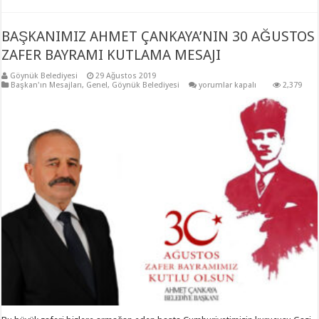
BAŞKANIMIZ AHMET ÇANKAYA’NIN 30 AĞUSTOS
ZAFER BAYRAMI KUTLAMA MESAJI
Göynük Belediyesi
29 Ağustos 2019
BAŞKANIMIZ
Başkan'ın Mesajları
,
Genel
,
Göynük Belediyesi
yorumlar kapalı
2,379
AHMET
ÇANKAYA’NIN
30
AĞUSTOS
ZAFER
BAYRAMI
KUTLAMA
MESAJI
için