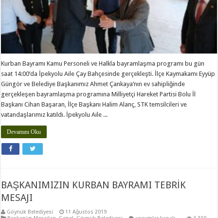
Kurban Bayramı Kamu Personeli ve Halkla bayramlaşma programı bu gün
saat 14:00’da İpekyolu Aile Çay Bahçesinde gerçekleşti. İlçe Kaymakamı Eyyüp
Güngör ve Belediye Başkanımız Ahmet Çankaya’nın ev sahipliğinde
gerçekleşen bayramlaşma programına Milliyetçi Hareket Partisi Bolu İl
Başkanı Cihan Başaran, İlçe Başkanı Halim Alanç, STK temsilcileri ve
vatandaşlarımız katıldı. İpekyolu Aile ...
Devamını Oku
BAŞKANIMIZIN KURBAN BAYRAMI TEBRİK
MESAJI
Göynük Belediyesi
11 Ağustos 2019
BAŞKANIMIZIN