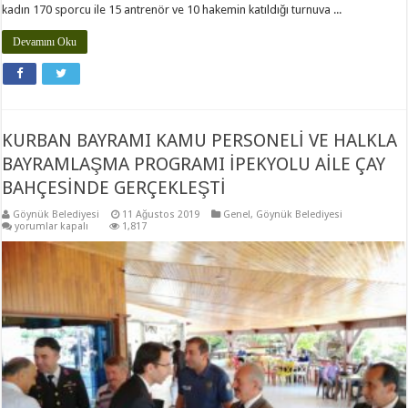
kadın 170 sporcu ile 15 antrenör ve 10 hakemin katıldığı turnuva ...
Devamını Oku
KURBAN BAYRAMI KAMU PERSONELİ VE HALKLA
BAYRAMLAŞMA PROGRAMI İPEKYOLU AİLE ÇAY
BAHÇESİNDE GERÇEKLEŞTİ
Göynük Belediyesi
11 Ağustos 2019
Genel
,
Göynük Belediyesi
KURBAN
yorumlar kapalı
1,817
BAYRAMI
KAMU
PERSONELİ
VE
HALKLA
BAYRAMLAŞMA
PROGRAMI
İPEKYOLU
AİLE
ÇAY
BAHÇESİNDE
GERÇEKLEŞTİ
için