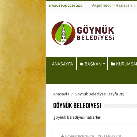
Akşemseddin Hazretleri
8 AĞUSTOS 2026 2:20
ANASAYFA
BAŞKAN
KURUMSA
Anasayfa
/
Göynük Belediyesi
(sayfa 28)
Göynük Belediyesi
göynük belediyesi haberler
Göynük Belediyesi
21 Mayıs 2019