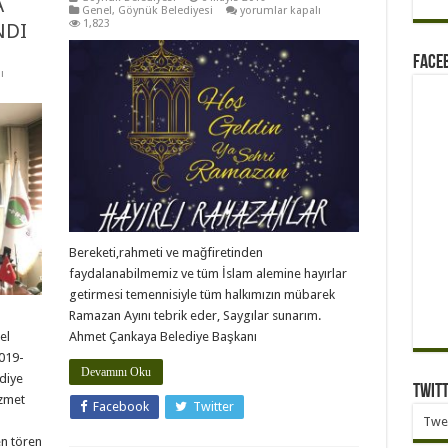
A
için
Genel
,
Göynük Belediyesi
yorumlar kapalı
1,823
NDI
Face
ı
Bereketi,rahmeti ve mağfiretinden
faydalanabilmemiz ve tüm İslam alemine hayırlar
getirmesi temennisiyle tüm halkımızın mübarek
Ramazan Ayını tebrik eder, Saygılar sunarım.
el
Ahmet Çankaya Belediye Başkanı
2019-
Devamını Oku
diye
Twit
izmet
Facebook
Twitter
Twe
n tören