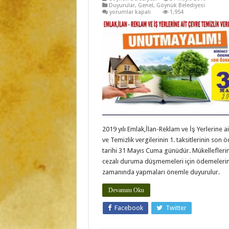
Duyurular
,
Genel
,
Göynük Belediyesi
için
yorumlar kapalı
1,954
2019 yılı Emlak,İlan-Reklam ve İş Yerlerine a
ve Temizlik vergilerinin 1. taksitlerinin son
tarihi 31 Mayıs Cuma günüdür. Mükellefleri
cezalı duruma düşmemeleri için ödemelerin
zamanında yapmaları önemle duyurulur.
Devamını Oku
Facebook
Twitter