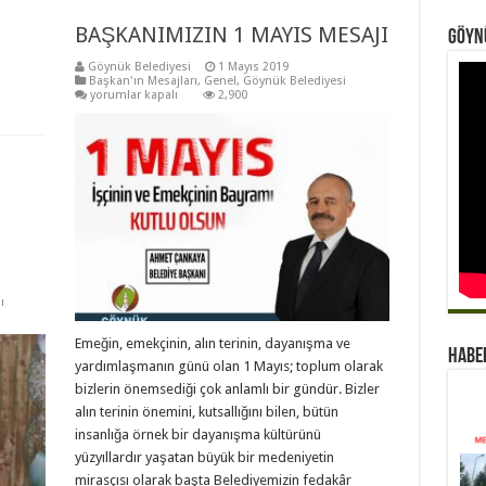
BAŞKANIMIZIN 1 MAYIS MESAJI
Göynü
Göynük Belediyesi
1 Mayıs 2019
Başkan'ın Mesajları
,
Genel
,
Göynük Belediyesi
BAŞKANIMIZIN
yorumlar kapalı
2,900
1
MAYIS
MESAJI
için
ı
Emeğin, emekçinin, alın terinin, dayanışma ve
Habe
yardımlaşmanın günü olan 1 Mayıs; toplum olarak
bizlerin önemsediği çok anlamlı bir gündür. Bizler
alın terinin önemini, kutsallığını bilen, bütün
insanlığa örnek bir dayanışma kültürünü
yüzyıllardır yaşatan büyük bir medeniyetin
mirasçısı olarak başta Belediyemizin fedakâr