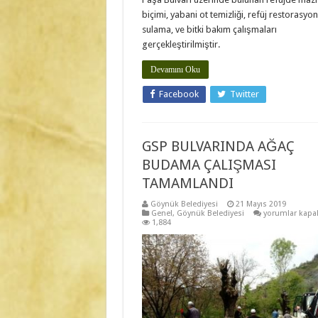
biçimi, yabani ot temizliği, refüj restorasyon
sulama, ve bitki bakım çalışmaları
gerçekleştirilmiştir.
Devamını Oku
Facebook
Twitter
GSP BULVARINDA AĞAÇ
BUDAMA ÇALIŞMASI
TAMAMLANDI
Göynük Belediyesi
21 Mayıs 2019
GSP
Genel
,
Göynük Belediyesi
yorumlar kapal
BULVARINDA
1,884
AĞAÇ
BUDAMA
ÇALIŞMASI
TAMAMLANDI
için