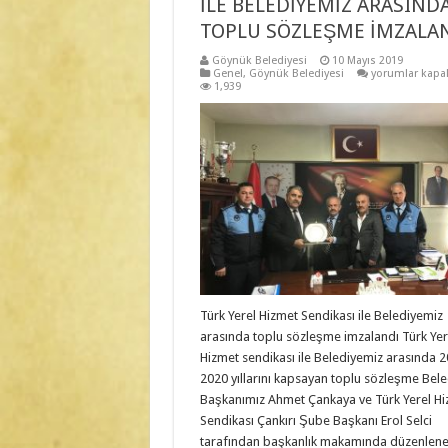
İLE BELEDİYEMİZ ARASIND
TOPLU SÖZLEŞME İMZALA
Göynük Belediyesi
10 Mayıs 2019
TÜRK
Genel
,
Göynük Belediyesi
yorumlar kapal
YEREL
1,939
HİZMET
SENDİKASI
İLE
BELEDİYEMİZ
ARASINDA
TOPLU
SÖZLEŞME
İMZALANDI
için
Türk Yerel Hizmet Sendikası ile Belediyemiz
arasında toplu sözleşme imzalandı Türk Yer
Hizmet sendikası ile Belediyemiz arasında 
2020 yıllarını kapsayan toplu sözleşme Bele
Başkanımız Ahmet Çankaya ve Türk Yerel H
Sendikası Çankırı Şube Başkanı Erol Selci
tarafından başkanlık makamında düzenlene