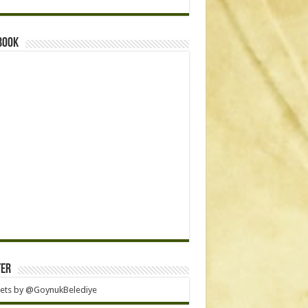
book
ter
ets by @GoynukBelediye