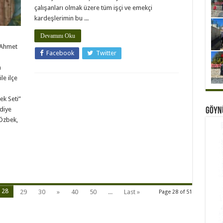
çalışanları olmak üzere tüm işçi ve emekçi
kardeşlerimin bu ...
Devamını Oku
 Ahmet
Facebook
Twitter
a
e ilçe
ek Seti”
diye
Göyn
Özbek,
28
29
30
»
40
50
...
Last »
Page 28 of 51