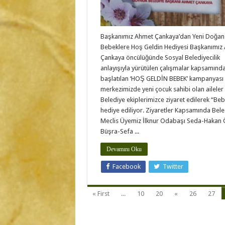
Başkanımız Ahmet Çankaya’dan Yeni Doğan
Bebeklere Hoş Geldin Hediyesi Başkanımız
Çankaya öncülüğünde Sosyal Belediyecilik
anlayışıyla yürütülen çalışmalar kapsamınd
başlatılan ‘HOŞ GELDİN BEBEK’ kampanyası il
merkezimizde yeni çocuk sahibi olan aileler
Belediye ekiplerimizce ziyaret edilerek “Beb
hediye ediliyor. Ziyaretler Kapsamında Bele
Meclis Üyemiz İlknur Odabaşı Seda-Hakan 
Büşra-Sefa ...
Devamını Oku
Facebook
Twitter
« First
...
10
20
«
26
27