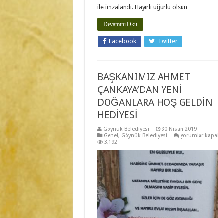
ile imzalandı. Hayırlı uğurlu olsun
Devamını Oku
Facebook
Twitter
BAŞKANIMIZ AHMET
ÇANKAYA’DAN YENİ
DOĞANLARA HOŞ GELDİN
HEDİYESİ
Göynük Belediyesi
30 Nisan 2019
BAŞKANIMIZ
Genel
,
Göynük Belediyesi
yorumlar kapal
AHMET
3,192
ÇANKAYA’DAN
YENİ
DOĞANLARA
HOŞ
GELDİN
HEDİYESİ
için