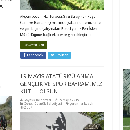
u,
Akşemseddin Hz. Türbesi,Gazi Süleyman Paşa
Cami ve Hamamı çevresinde yabani ot temizleme
ve çim biçme çalışmaları Belediyemiz Fen İşleri
Müdürlüğüne bağlı ekiplerce gerçekleştirildi.
Devamını Oku
Facebook
Twitter
19 MAYIS ATATÜRK’Ü ANMA
GENÇLİK VE SPOR BAYRAMIMIZ
ı
KUTLU OLSUN
Göynük Belediyesi
19 Mayıs 2019
19
Genel
,
Göynük Belediyesi
yorumlar kapalı
MAYIS
2,757
ATATÜRK’Ü
ANMA
GENÇLİK
VE
SPOR
BAYRAMIMIZ