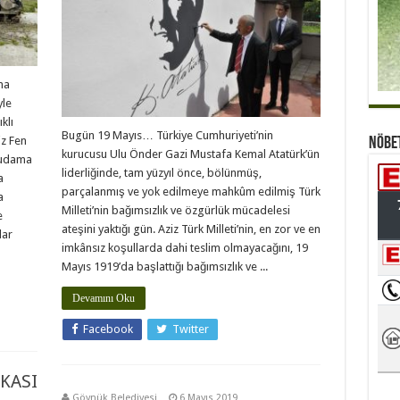
KUTLU
OLSUN
için
ma
yle
klı
Bugün 19 Mayıs… Türkiye Cumhuriyeti’nin
z Fen
Nöbe
kurucusu Ulu Önder Gazi Mustafa Kemal Atatürk’ün
budama
liderliğinde, tam yüzyıl önce, bölünmüş,
a
parçalanmış ve yok edilmeye mahkûm edilmiş Türk
a
Milleti’nin bağımsızlık ve özgürlük mücadelesi
e
ateşini yaktığı gün. Aziz Türk Milleti’nin, en zor ve en
lar
imkânsız koşullarda dahi teslim olmayacağını, 19
Mayıs 1919’da başlattığı bağımsızlık ve ...
Devamını Oku
Facebook
Twitter
KASI
Göynük Belediyesi
6 Mayıs 2019