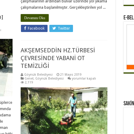
çalışmalarının ardından bulvar üzerinde yol yıkama
çalışmalarına başlanılmıştır. Gerçekleştirilen yol ...
I
E-BEL
Devamını Oku
Facebook
Twitter
ı
AKŞEMSEDDİN HZ.TÜRBESİ
ÇEVRESİNDE YABANİ OT
TEMİZLİĞİ
Göynük Belediyesi
21 Mayıs 2019
AKŞEMSEDDİN
Genel
,
Göynük Belediyesi
yorumlar kapalı
HZ.TÜRBESİ
2,119
ÇEVRESİNDE
YABANİ
OT
TEMİZLİĞİ
için
kiplerce
Sakİn
amında
budama
de
eyman
ve bitki