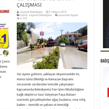
ÇALIŞMASI
Göynük Belediyesi
21 Mayıs 2019
GSP
Genel
,
Göynük Belediyesi
yorumlar kapalı
BULVARI
2,129
YOL
YIKAMA
ÇALIŞMASI
için
BAĞIŞ
it Çevre
 ödeme
mizin
Yaz ayının gelmesi, yaklaşan Akşemseddin Hz.
i
Anma Günü Etkinliği ve Ramazan Bayramı
öncesinde sürdürülen temizlik çalışmaları
kapsamında Belediyemiz Fen İşleri Müdürlüğüne
bağlı ekiplerce Gazi Süleyman Paşa Bulvarı
üzerinde gerçekleştirilen ağaç budama, orta refüj
bakım – temizlik ve yabani ot temizliği