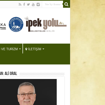
H VE TURİZM
İLETİŞİM
N: ALİ ORAL