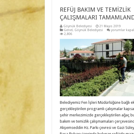
REFÜJ BAKIM VE TEMİZLİK
ÇALIŞMALARI TAMAMLAND
Göynük Belediyesi
21 Mayıs 2019
REFÜJ
Genel
,
Göynük Belediyesi
yorumlar kapal
BAKIM
2,806
VE
TEMİZLİK
ÇALIŞMALARI
TAMAMLANDI
için
Belediyemiz Fen İşleri Müdürlüğüne bağlı e
gerçekleştirilen programlı çalışmalar kaps
şehir merkezimizde gerçekleştirilen ağaç 
bakım ve temizlik çalışmamaları çerçevesin
Akşemseddin Hz. Parkı çevresi ve Gazi Sül
Paşa Bulvarı üzerinde bulunan refüjde mazı 